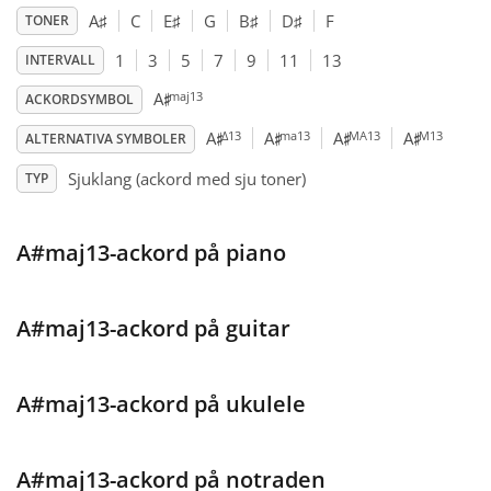
A
♯
C
E
♯
G
B
♯
D
♯
F
TONER
Français
1
3
5
7
9
11
13
INTERVALL
♯
maj13
A
ACKORDSYMBOL
♯
♯
♯
♯
한국어
Δ13
ma13
MA13
M13
A
A
A
A
ALTERNATIVA SYMBOLER
Sjuklang (ackord med sju toner)
TYP
हिन्दी
A#maj13-ackord på piano
Italiano
A#maj13-ackord på guitar
日本語
Polski
A#maj13-ackord på ukulele
Português
A#maj13-ackord på notraden