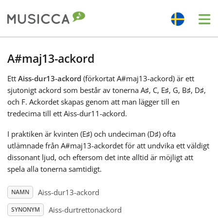
Me
Bahasa Indonesia
A#maj13-ackord
Ett
Aiss-dur13-ackord
(förkortat A#maj13-ackord) är ett
Български
sjutonigt ackord som består av tonerna A
♯
, C
, E
♯
, G
, B
♯
, D
♯
,
och F
. Ackordet skapas genom att man lägger till en
Dansk
tredecima till ett Aiss-dur11-ackord.
I praktiken är kvinten (E
♯
) och undeciman (D
♯
) ofta
Deutsch
utlämnade från A#maj13-ackordet för att undvika ett väldigt
dissonant ljud, och eftersom det inte alltid är möjligt att
spela alla tonerna samtidigt.
English
Aiss-dur13-ackord
NAMN
Español
Aiss-durtrettonackord
SYNONYM