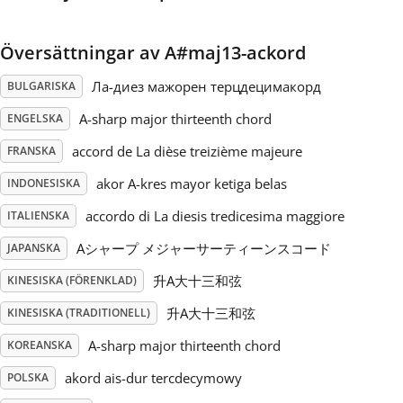
Русский
Översättningar av A#maj13-ackord
Ла-диез мажорен терцдецимакорд
BULGARISKA
Svenska
A-sharp major thirteenth chord
ENGELSKA
accord de La dièse treizième majeure
Tiếng Việt
FRANSKA
akor A-kres mayor ketiga belas
INDONESISKA
Türkçe
accordo di La diesis tredicesima maggiore
ITALIENSKA
Aシャープ メジャーサーティーンスコード
JAPANSKA
Українська
升A大十三和弦
KINESISKA (FÖRENKLAD)
升A大十三和弦
KINESISKA (TRADITIONELL)
简体中文
A-sharp major thirteenth chord
KOREANSKA
akord ais-dur tercdecymowy
POLSKA
繁體中文