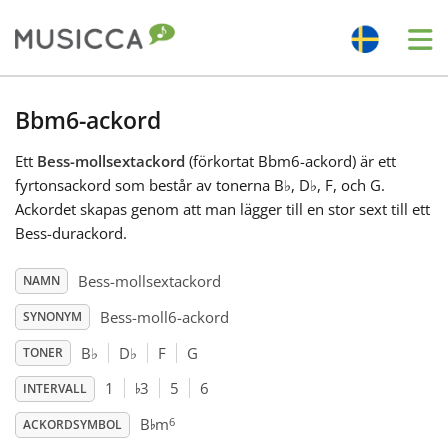
Me
Bahasa Indonesia
Bbm6-ackord
Ett
Bess-mollsextackord
(förkortat Bbm6-ackord) är ett
Български
fyrtonsackord som består av tonerna B
♭
, D
♭
, F, och G.
Ackordet skapas genom att man lägger till en stor sext till ett
Dansk
Bess-durackord.
Bess-mollsextackord
NAMN
Deutsch
Bess-moll6-ackord
SYNONYM
B
♭
D
♭
F
G
TONER
English
♭
1
3
5
6
INTERVALL
♭
6
B
m
Español
ACKORDSYMBOL