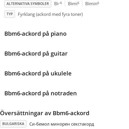
♭
♭
♭
–6
6
6
B
B
mi
B
min
ALTERNATIVA SYMBOLER
Français
Fyrklang (ackord med fyra toner)
TYP
한국어
Bbm6-ackord på piano
हिन्दी
Bbm6-ackord på guitar
Italiano
Bbm6-ackord på ukulele
日本語
Bbm6-ackord på notraden
Polski
Översättningar av Bbm6-ackord
Português
Си-бемол минорен секстакорд
BULGARISKA