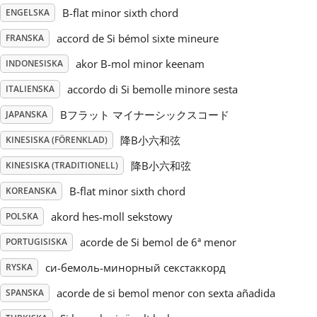
B-flat minor sixth chord
ENGELSKA
Русский
accord de Si bémol sixte mineure
FRANSKA
akor B-mol minor keenam
INDONESISKA
Svenska
accordo di Si bemolle minore sesta
ITALIENSKA
Bフラット マイナーシックスコード
JAPANSKA
Tiếng Việt
降B小六和弦
KINESISKA (FÖRENKLAD)
Türkçe
降B小六和弦
KINESISKA (TRADITIONELL)
B-flat minor sixth chord
KOREANSKA
Українська
akord hes-moll sekstowy
POLSKA
acorde de Si bemol de 6ª menor
PORTUGISISKA
简体中文
си-бемоль-минорный секстаккорд
RYSKA
acorde de si bemol menor con sexta añadida
SPANSKA
繁體中文