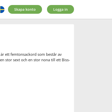
Skapa konto
Logga in
 är ett femtonsackord som består av
n stor sext och en stor nona till ett Biss-