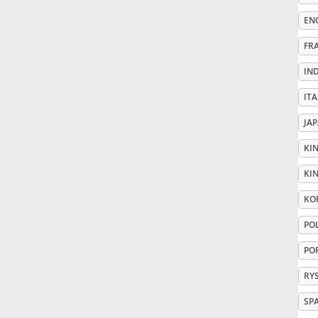
EN
Русский
FR
IN
Svenska
IT
Tiếng Việt
JA
KI
Türkçe
KIN
KO
Українська
PO
PO
简体中文
RY
繁體中文
SP