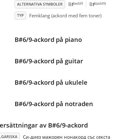
♯
♯
6add9
6(add9)
B
B
ALTERNATIVA SYMBOLER
Femklang (ackord med fem toner)
TYP
B#6/9-ackord på piano
B#6/9-ackord på guitar
B#6/9-ackord på ukulele
B#6/9-ackord på notraden
ersättningar av B#6/9-ackord
Си-диез мажорен нонакорд със секста
LGARISKA