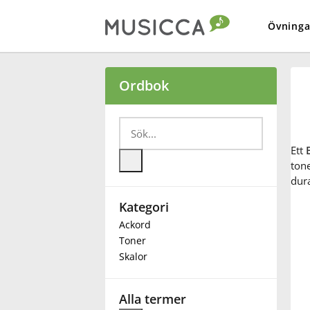
Övninga
Bahasa Indonesia
Ordbok
Български
Ett
Dansk
ton
dur
Kategori
Deutsch
Ackord
Toner
English
Skalor
Español
Alla termer