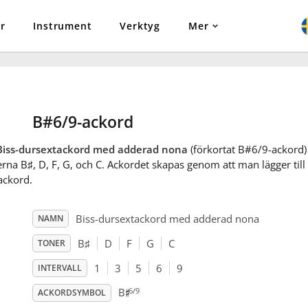
r
Instrument
Verktyg
Mer
B#6/9-ackord
Biss-dursextackord med adderad nona
(förkortat B#6/9-ackord)
erna B
♯
, D
, F
, G
, och C
. Ackordet skapas genom att man lägger till e
ackord.
Biss-dursextackord med adderad nona
NAMN
B
♯
D
F
G
C
TONER
1
3
5
6
9
INTERVALL
♯
6/9
B
ACKORDSYMBOL