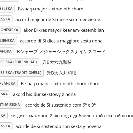
B-sharp major sixth-ninth chord
GELSKA
accord majeur de Si dièse sixte-neuvième
ANSKA
akor B-kres mayor keenam-kesembilan
DONESISKA
accordo di Si diesis maggiore sesta nona
ALIENSKA
Bシャープ メジャーシックスナインスコード
PANSKA
升B大六九和弦
NESISKA (FÖRENKLAD)
升B大六九和弦
ESISKA (TRADITIONELL)
B-sharp major sixth-ninth chord chord
REANSKA
akord his-dur sekstowy z noną
LSKA
acorde de Si sustenido com 6ª e 9ª
RTUGISISKA
си-диез-мажорный аккорд с добавленной секстой и но
SKA
acorde de si sostenido con sexta y novena
ANSKA