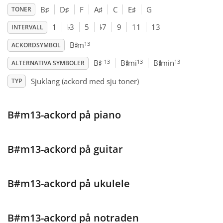
B
♯
D
♯
F
A
♯
C
E
♯
G
TONER
♭
♭
Français
1
3
5
7
9
11
13
INTERVALL
♯
13
B
m
ACKORDSYMBOL
♯
♯
♯
한국어
–13
13
13
B
B
mi
B
min
ALTERNATIVA SYMBOLER
Sjuklang (ackord med sju toner)
TYP
हिन्दी
B#m13-ackord på piano
Italiano
B#m13-ackord på guitar
日本語
Polski
B#m13-ackord på ukulele
Português
B#m13-ackord på notraden