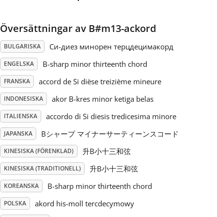
Русский
Översättningar av B#m13-ackord
Си-диез минорен терцдецимакорд
BULGARISKA
Svenska
B-sharp minor thirteenth chord
ENGELSKA
accord de Si dièse treizième mineure
Tiếng Việt
FRANSKA
akor B-kres minor ketiga belas
INDONESISKA
Türkçe
accordo di Si diesis tredicesima minore
ITALIENSKA
Bシャープ マイナーサーティーンスコード
JAPANSKA
Українська
升B小十三和弦
KINESISKA (FÖRENKLAD)
升B小十三和弦
KINESISKA (TRADITIONELL)
简体中文
B-sharp minor thirteenth chord
KOREANSKA
akord his-moll tercdecymowy
POLSKA
繁體中文