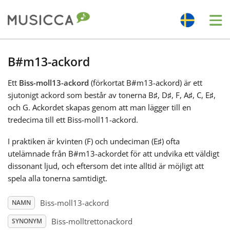
Me
Bahasa Indonesia
B#m13-ackord
Ett
Biss-moll13-ackord
(förkortat B#m13-ackord) är ett
Български
sjutonigt ackord som består av tonerna B
♯
, D
♯
, F
, A
♯
, C
, E
♯
,
och G
. Ackordet skapas genom att man lägger till en
Dansk
tredecima till ett Biss-moll11-ackord.
I praktiken är kvinten (F
) och undeciman (E
♯
) ofta
Deutsch
utelämnade från B#m13-ackordet för att undvika ett väldigt
dissonant ljud, och eftersom det inte alltid är möjligt att
spela alla tonerna samtidigt.
English
Biss-moll13-ackord
NAMN
Español
Biss-molltrettonackord
SYNONYM