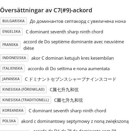
Översättningar av C7(#9)-ackord
Русский
До доминантов септакорд с увеличена нона
BULGARISKA
Svenska
C dominant seventh sharp ninth chord
ENGELSKA
accord de Do septième dominante avec neuvième
FRANSKA
dièse
Tiếng Việt
akor C dominan ketujuh kres kesembilan
INDONESISKA
Türkçe
accordo di Do settima e nona aumentata
ITALIENSKA
C ドミナントセブンスシャープナインスコード
JAPANSKA
Українська
C属七升九和弦
KINESISKA (FÖRENKLAD)
C屬七升九和弦
KINESISKA (TRADITIONELL)
简体中文
C dominant seventh sharp ninth chord
KOREANSKA
akord c dominantowy septymowy z noną zwiększoną
POLSKA
繁體中文