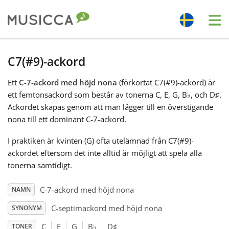
Me
Bahasa Indonesia
C7(#9)-ackord
Ett
C-7-ackord med höjd nona
(förkortat C7(#9)-ackord) är
Български
ett femtonsackord som består av tonerna C, E, G, B
♭
, och D
♯
.
Ackordet skapas genom att man lägger till en överstigande
Dansk
nona till ett dominant C-7-ackord.
I praktiken är kvinten (G) ofta utelämnad från C7(#9)-
Deutsch
ackordet eftersom det inte alltid är möjligt att spela alla
tonerna samtidigt.
English
C-7-ackord med höjd nona
NAMN
C-septimackord med höjd nona
SYNONYM
Español
C
E
G
B
♭
D
♯
TONER