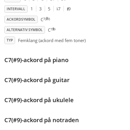
♯
♭
1
3
5
7
9
INTERVALL
♯
Français
7(
9)
C
ACKORDSYMBOL
♯
7
9
C
ALTERNATIV SYMBOL
한국어
Femklang (ackord med fem toner)
TYP
हिन्दी
C7(#9)-ackord på piano
Italiano
C7(#9)-ackord på guitar
日本語
C7(#9)-ackord på ukulele
Polski
C7(#9)-ackord på notraden
Português