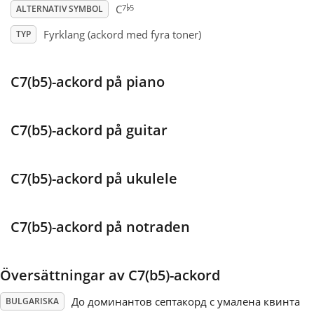
♭
7
5
C
ALTERNATIV SYMBOL
Français
Fyrklang (ackord med fyra toner)
TYP
한국어
C7(b5)-ackord på piano
हिन्दी
C7(b5)-ackord på guitar
Italiano
C7(b5)-ackord på ukulele
日本語
C7(b5)-ackord på notraden
Polski
Översättningar av C7(b5)-ackord
Português
До доминантов септакорд с умалена квинта
BULGARISKA