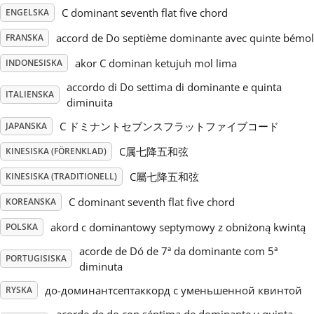
C dominant seventh flat five chord
ENGELSKA
Русский
accord de Do septième dominante avec quinte bémol
FRANSKA
akor C dominan ketujuh mol lima
INDONESISKA
Svenska
accordo di Do settima di dominante e quinta
ITALIENSKA
diminuita
Tiếng Việt
C ドミナントセブンスフラットファイブコード
JAPANSKA
C属七降五和弦
KINESISKA (FÖRENKLAD)
Türkçe
C屬七降五和弦
KINESISKA (TRADITIONELL)
C dominant seventh flat five chord
KOREANSKA
Українська
akord c dominantowy septymowy z obniżoną kwintą
POLSKA
acorde de Dó de 7ª da dominante com 5ª
简体中文
PORTUGISISKA
diminuta
до-доминантсептаккорд с уменьшенной квинтой
RYSKA
繁體中文