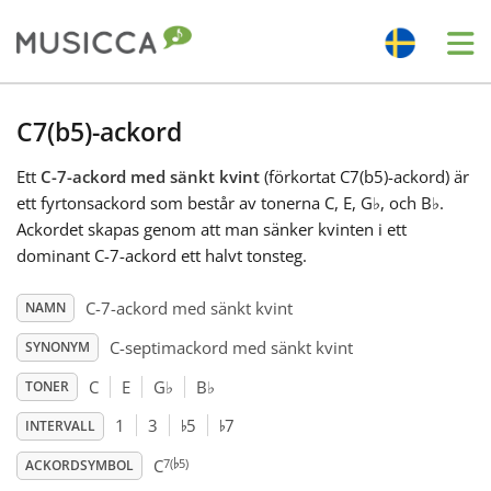
Me
Bahasa Indonesia
C7(b5)-ackord
Ett
C-7-ackord med sänkt kvint
(förkortat C7(b5)-ackord) är
Български
ett fyrtonsackord som består av tonerna C, E, G
♭
, och B
♭
.
Ackordet skapas genom att man sänker kvinten i ett
Dansk
dominant C-7-ackord ett halvt tonsteg.
C-7-ackord med sänkt kvint
NAMN
Deutsch
C-septimackord med sänkt kvint
SYNONYM
C
E
G
♭
B
♭
TONER
English
♭
♭
1
3
5
7
INTERVALL
♭
7(
5)
Español
C
ACKORDSYMBOL