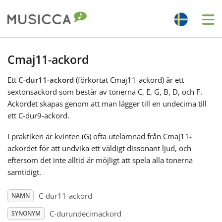
Me
Bahasa Indonesia
Cmaj11-ackord
Ett
C-dur11-ackord
(förkortat Cmaj11-ackord) är ett
Български
sextonsackord som består av tonerna C, E, G, B, D, och F.
Ackordet skapas genom att man lägger till en undecima till
Dansk
ett C-dur9-ackord.
I praktiken är kvinten (G) ofta utelämnad från Cmaj11-
Deutsch
ackordet för att undvika ett väldigt dissonant ljud, och
eftersom det inte alltid är möjligt att spela alla tonerna
samtidigt.
English
C-dur11-ackord
NAMN
Español
C-durundecimackord
SYNONYM