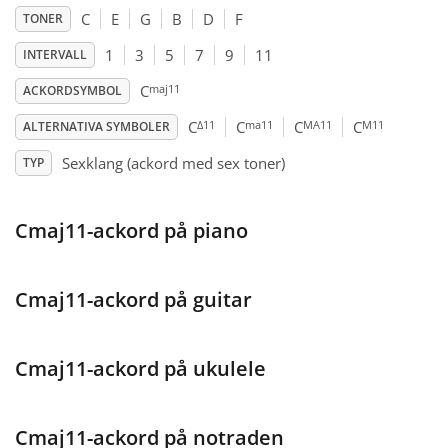
C
E
G
B
D
F
TONER
Français
1
3
5
7
9
11
INTERVALL
maj11
C
ACKORDSYMBOL
한국어
Δ11
ma11
MA11
M11
C
C
C
C
ALTERNATIVA SYMBOLER
Sexklang (ackord med sex toner)
TYP
हिन्दी
Cmaj11-ackord på piano
Italiano
Cmaj11-ackord på guitar
日本語
Polski
Cmaj11-ackord på ukulele
Português
Cmaj11-ackord på notraden