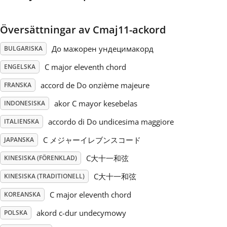
Русский
Översättningar av Cmaj11-ackord
До мажорен ундецимакорд
BULGARISKA
Svenska
C major eleventh chord
ENGELSKA
accord de Do onzième majeure
Tiếng Việt
FRANSKA
akor C mayor kesebelas
INDONESISKA
Türkçe
accordo di Do undicesima maggiore
ITALIENSKA
C メジャーイレブンスコード
JAPANSKA
Українська
C大十一和弦
KINESISKA (FÖRENKLAD)
C大十一和弦
KINESISKA (TRADITIONELL)
简体中文
C major eleventh chord
KOREANSKA
akord c-dur undecymowy
POLSKA
繁體中文