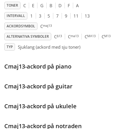
C
E
G
B
D
F
A
TONER
Français
1
3
5
7
9
11
13
INTERVALL
maj13
C
ACKORDSYMBOL
한국어
Δ13
ma13
MA13
M13
C
C
C
C
ALTERNATIVA SYMBOLER
Sjuklang (ackord med sju toner)
TYP
हिन्दी
Cmaj13-ackord på piano
Italiano
Cmaj13-ackord på guitar
日本語
Polski
Cmaj13-ackord på ukulele
Português
Cmaj13-ackord på notraden