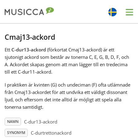
Me
Bahasa Indonesia
Cmaj13-ackord
Ett
C-dur13-ackord
(förkortat Cmaj13-ackord) är ett
Български
sjutonigt ackord som består av tonerna C, E, G, B, D, F, och
A. Ackordet skapas genom att man lägger till en tredecima
Dansk
till ett C-dur11-ackord.
I praktiken är kvinten (G) och undeciman (F) ofta utlämnade
Deutsch
från Cmaj13-ackordet för att undvika ett väldigt dissonant
ljud, och eftersom det inte alltid är möjligt att spela alla
tonerna samtidigt.
English
C-dur13-ackord
NAMN
Español
C-durtrettonackord
SYNONYM