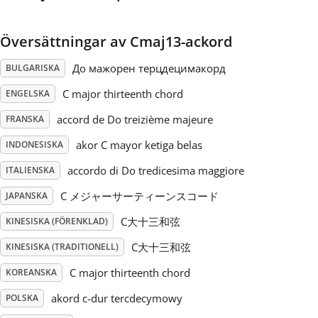
Русский
Översättningar av Cmaj13-ackord
До мажорен терцдецимакорд
BULGARISKA
Svenska
C major thirteenth chord
ENGELSKA
accord de Do treizième majeure
Tiếng Việt
FRANSKA
akor C mayor ketiga belas
INDONESISKA
Türkçe
accordo di Do tredicesima maggiore
ITALIENSKA
C メジャーサーティーンスコード
JAPANSKA
Українська
C大十三和弦
KINESISKA (FÖRENKLAD)
C大十三和弦
KINESISKA (TRADITIONELL)
简体中文
C major thirteenth chord
KOREANSKA
akord c-dur tercdecymowy
POLSKA
繁體中文