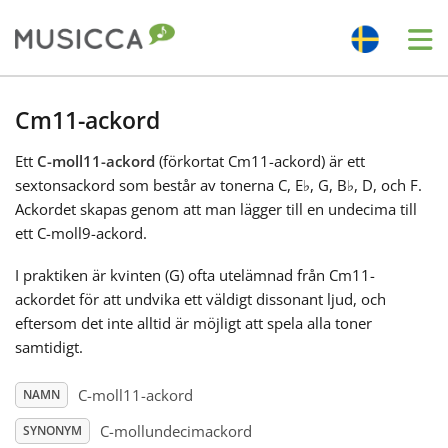
Me
Bahasa Indonesia
Cm11-ackord
Ett
C-moll11-ackord
(förkortat Cm11-ackord) är ett
Български
sextonsackord som består av tonerna C, E
♭
, G, B
♭
, D, och F.
Ackordet skapas genom att man lägger till en undecima till
Dansk
ett C-moll9-ackord.
I praktiken är kvinten (G) ofta utelämnad från Cm11-
Deutsch
ackordet för att undvika ett väldigt dissonant ljud, och
eftersom det inte alltid är möjligt att spela alla toner
samtidigt.
English
C-moll11-ackord
NAMN
Español
C-mollundecimackord
SYNONYM