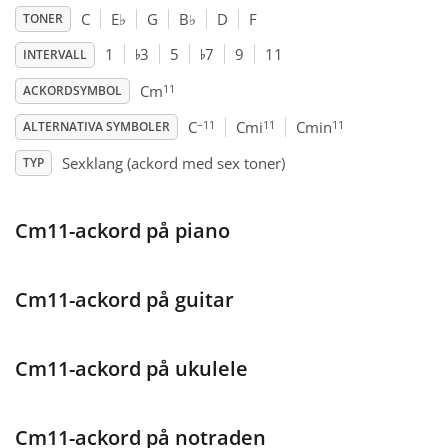
C
E
♭
G
B
♭
D
F
TONER
♭
♭
Français
1
3
5
7
9
11
INTERVALL
11
Cm
ACKORDSYMBOL
한국어
–11
11
11
C
Cmi
Cmin
ALTERNATIVA SYMBOLER
Sexklang (ackord med sex toner)
TYP
हिन्दी
Cm11-ackord på piano
Italiano
Cm11-ackord på guitar
日本語
Polski
Cm11-ackord på ukulele
Português
Cm11-ackord på notraden