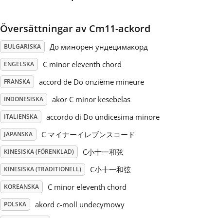
Русский
Översättningar av Cm11-ackord
До минорен ундецимакорд
BULGARISKA
Svenska
C minor eleventh chord
ENGELSKA
accord de Do onzième mineure
Tiếng Việt
FRANSKA
akor C minor kesebelas
INDONESISKA
Türkçe
accordo di Do undicesima minore
ITALIENSKA
C マイナーイレブンスコード
JAPANSKA
Українська
C小十一和弦
KINESISKA (FÖRENKLAD)
C小十一和弦
KINESISKA (TRADITIONELL)
简体中文
C minor eleventh chord
KOREANSKA
akord c-moll undecymowy
POLSKA
繁體中文