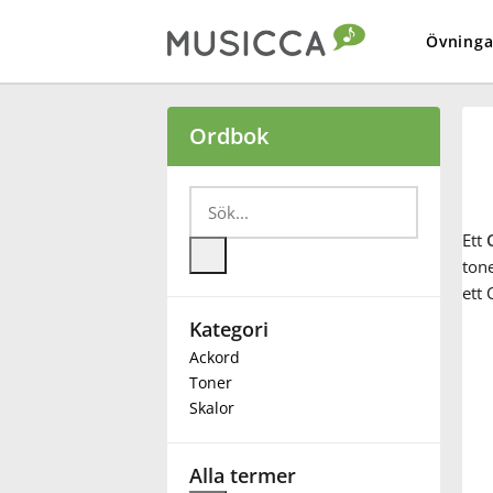
Övninga
Bahasa Indonesia
Ordbok
Български
Ett
Dansk
ton
ett 
Kategori
Deutsch
Ackord
Toner
English
Skalor
Español
Alla termer