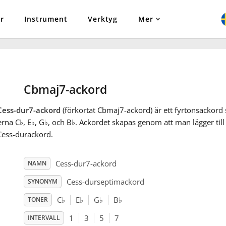
r
Instrument
Verktyg
Mer
Cbmaj7-ackord
Cess-dur7-ackord
(förkortat Cbmaj7-ackord) är ett fyrtonsackord
erna C
♭
, E
♭
, G
♭
, och B
♭
. Ackordet skapas genom att man lägger till 
Cess-durackord.
Cess-dur7-ackord
NAMN
Cess-durseptimackord
SYNONYM
C
♭
E
♭
G
♭
B
♭
TONER
1
3
5
7
INTERVALL