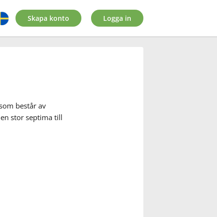
Skapa konto
Logga in
 som består av
en stor septima till