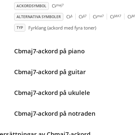
♭
maj7
C
ACKORDSYMBOL
♭
♭
♭
♭
♭
Δ
Δ7
ma7
MA7
M
C
C
C
C
C
ALTERNATIVA SYMBOLER
Fyrklang (ackord med fyra toner)
TYP
Cbmaj7-ackord på piano
Cbmaj7-ackord på guitar
Cbmaj7-ackord på ukulele
Cbmaj7-ackord på notraden
ersättningar av Cbmaj7-ackord