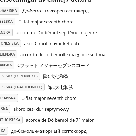
До-бемол мажорен септакорд
LGARISKA
C-flat major seventh chord
GELSKA
accord de Do bémol septième majeure
ANSKA
akor C-mol mayor ketujuh
DONESISKA
accordo di Do bemolle maggiore settima
ALIENSKA
Cフラット メジャーセブンスコード
PANSKA
降C大七和弦
NESISKA (FÖRENKLAD)
降C大七和弦
ESISKA (TRADITIONELL)
C-flat major seventh chord
REANSKA
akord ces- dur septymowy
LSKA
acorde de Dó bemol de 7ª maior
RTUGISISKA
до-бемоль-мажорный септаккорд
SKA