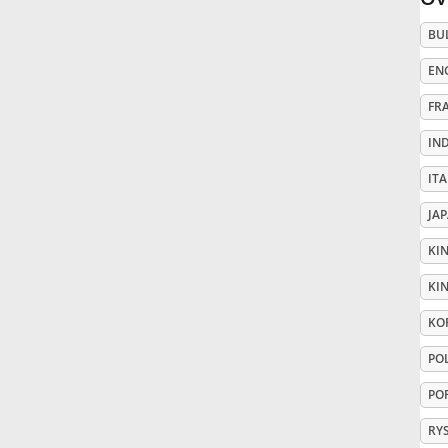
BU
Русский
EN
Svenska
FR
IN
Tiếng Việt
IT
JA
Türkçe
KI
KIN
Українська
KO
PO
简体中文
PO
繁體中文
RY