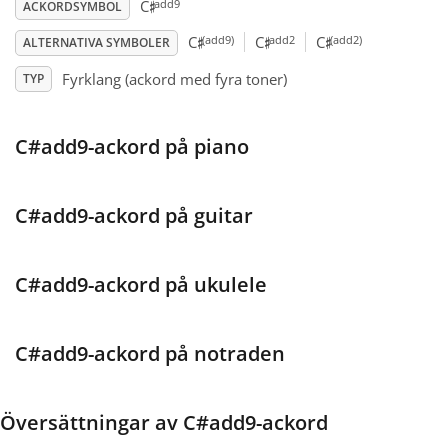
♯
add9
C
ACKORDSYMBOL
♯
♯
♯
Français
(add9)
add2
(add2)
C
C
C
ALTERNATIVA SYMBOLER
Fyrklang (ackord med fyra toner)
TYP
한국어
C#add9-ackord på piano
हिन्दी
C#add9-ackord på guitar
Italiano
C#add9-ackord på ukulele
日本語
C#add9-ackord på notraden
Polski
Översättningar av C#add9-ackord
Português