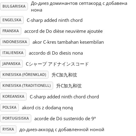
До-диез доминантов септакорд с добавена
BULGARISKA
нона
Русский
C-sharp added ninth chord
ENGELSKA
accord de Do dièse neuvième ajoutée
FRANSKA
Svenska
akor C-kres tambahan kesembilan
INDONESISKA
Tiếng Việt
accordo di Do diesis nona
ITALIENSKA
Cシャープ アドナインスコード
JAPANSKA
Türkçe
升C加九和弦
KINESISKA (FÖRENKLAD)
升C加九和弦
KINESISKA (TRADITIONELL)
Українська
C-sharp added ninth chord chord
KOREANSKA
akord cis z dodaną noną
POLSKA
简体中文
acorde de Dó sustenido de 9ª
PORTUGISISKA
繁體中文
до-диез-аккорд с добавленной ноной
RYSKA