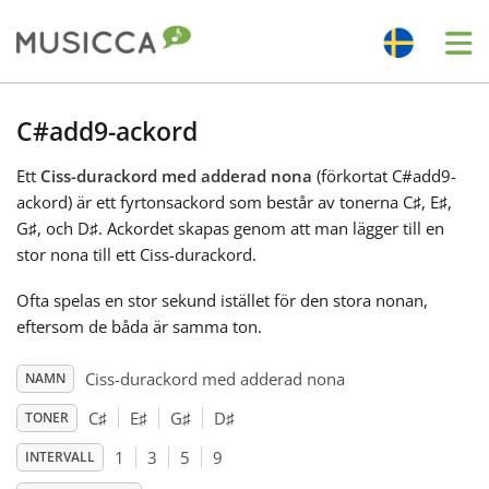
Me
Bahasa Indonesia
C#add9-ackord
Ett
Ciss-durackord med adderad nona
(förkortat C#add9-
Български
ackord) är ett fyrtonsackord som består av tonerna C
♯
, E
♯
,
G
♯
, och D
♯
. Ackordet skapas genom att man lägger till en
Dansk
stor nona till ett Ciss-durackord.
Ofta spelas en stor sekund istället för den stora nonan,
Deutsch
eftersom de båda är samma ton.
Ciss-durackord med adderad nona
NAMN
English
C
♯
E
♯
G
♯
D
♯
TONER
1
3
5
9
INTERVALL
Español