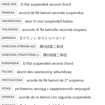
D-flat suspended second chord
ENGELSKA
Русский
accord de Ré bémol seconde suspendue
FRANSKA
akor D-mol suspended kedua
INDONESISKA
Svenska
accordo di Re bemolle seconda sospesa
ITALIENSKA
Dフラット サストゥーコード
JAPANSKA
Tiếng Việt
降D挂留二和弦
KINESISKA (FÖRENKLAD)
Türkçe
降D掛留二和弦
KINESISKA (TRADITIONELL)
D-flat suspended second chord
KOREANSKA
Українська
akord des zawieszony sekundowy
POLSKA
acorde de Ré bemol de 2ª suspensa
PORTUGISISKA
简体中文
ре-бемоль-аккорд с задержанной секундой
RYSKA
acorde de re bemol con segunda suspendida
SPANSKA
繁體中文