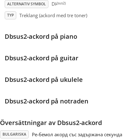
♭
(sus2)
D
ALTERNATIV SYMBOL
Français
Treklang (ackord med tre toner)
TYP
한국어
Dbsus2-ackord på piano
हिन्दी
Dbsus2-ackord på guitar
Italiano
Dbsus2-ackord på ukulele
日本語
Dbsus2-ackord på notraden
Polski
Översättningar av Dbsus2-ackord
Português
Ре-бемол акорд със задържана секунда
BULGARISKA