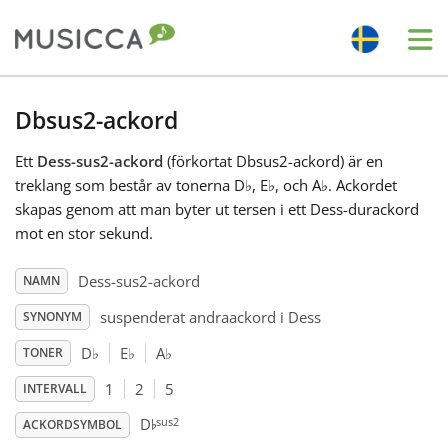
Me
Bahasa Indonesia
Dbsus2-ackord
Ett
Dess-sus2-ackord
(förkortat Dbsus2-ackord) är en
Български
treklang som består av tonerna D
♭
, E
♭
, och A
♭
. Ackordet
skapas genom att man byter ut tersen i ett Dess-durackord
Dansk
mot en stor sekund.
Dess-sus2-ackord
NAMN
Deutsch
suspenderat andraackord i Dess
SYNONYM
D
♭
E
♭
A
♭
TONER
English
1
2
5
INTERVALL
♭
sus2
D
Español
ACKORDSYMBOL