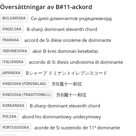
Översättningar av B#11-ackord
Русский
Си-диез доминантов ундецимакорд
BULGARISKA
B-sharp dominant eleventh chord
ENGELSKA
Svenska
accord de Si dièse onzième de dominante
FRANSKA
akor B-kres dominan kesebelas
Tiếng Việt
INDONESISKA
accordo di Si diesis undicesima di dominante
ITALIENSKA
Türkçe
Bシャープ ドミナントイレブンスコード
JAPANSKA
升B属十一和弦
KINESISKA (FÖRENKLAD)
Українська
升B屬十一和弦
KINESISKA (TRADITIONELL)
B-sharp dominant eleventh chord
KOREANSKA
简体中文
akord his dominantowy undecymowy
POLSKA
acorde de Si sustenido de 11ª dominante
PORTUGISISKA
繁體中文