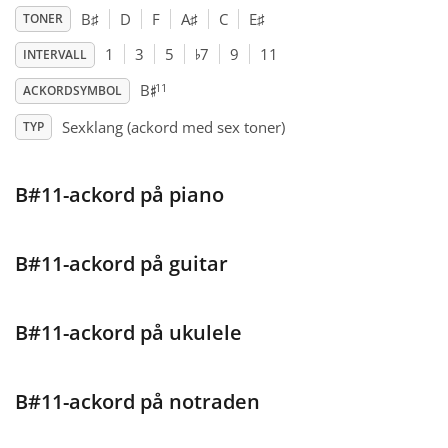
B
♯
D
F
A
♯
C
E
♯
TONER
♭
Français
1
3
5
7
9
11
INTERVALL
♯
11
B
ACKORDSYMBOL
한국어
Sexklang (ackord med sex toner)
TYP
हिन्दी
B#11-ackord på piano
Italiano
B#11-ackord på guitar
日本語
B#11-ackord på ukulele
Polski
B#11-ackord på notraden
Português