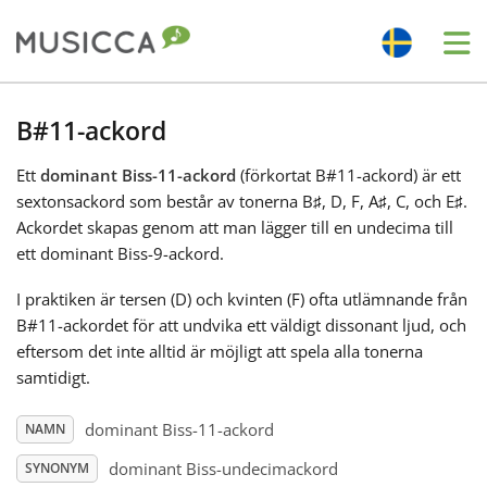
Me
Bahasa Indonesia
B#11-ackord
Ett
dominant Biss-11-ackord
(förkortat B#11-ackord) är ett
Български
sextonsackord som består av tonerna B
♯
, D
, F
, A
♯
, C
, och E
♯
.
Ackordet skapas genom att man lägger till en undecima till
Dansk
ett dominant Biss-9-ackord.
I praktiken är tersen (D
) och kvinten (F
) ofta utlämnande från
Deutsch
B#11-ackordet för att undvika ett väldigt dissonant ljud, och
eftersom det inte alltid är möjligt att spela alla tonerna
samtidigt.
English
dominant Biss-11-ackord
NAMN
Español
dominant Biss-undecimackord
SYNONYM