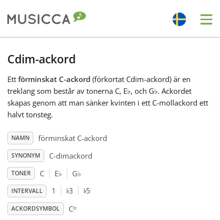
Me
Bahasa Indonesia
Cdim-ackord
Ett
förminskat C-ackord
(förkortat Cdim-ackord) är en
Български
treklang som består av tonerna C, E
♭
, och G
♭
. Ackordet
skapas genom att man sänker kvinten i ett C-mollackord ett
Dansk
halvt tonsteg.
förminskat C-ackord
NAMN
Deutsch
C-dimackord
SYNONYM
C
E
♭
G
♭
TONER
English
♭
♭
1
3
5
INTERVALL
o
Español
C
ACKORDSYMBOL