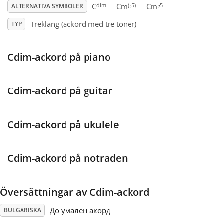
♭
♭
dim
(
5)
5
C
Cm
Cm
ALTERNATIVA SYMBOLER
Français
Treklang (ackord med tre toner)
TYP
한국어
Cdim-ackord på piano
हिन्दी
Cdim-ackord på guitar
Italiano
Cdim-ackord på ukulele
日本語
Cdim-ackord på notraden
Polski
Översättningar av Cdim-ackord
Português
До умален акорд
BULGARISKA