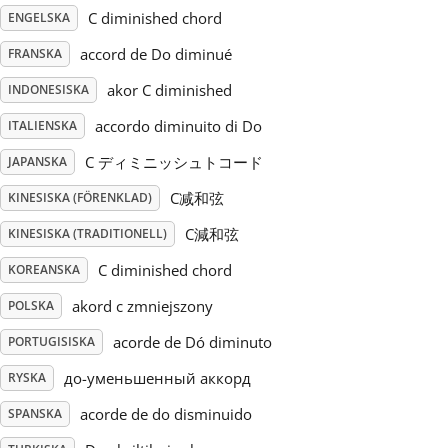
C diminished chord
ENGELSKA
Русский
accord de Do diminué
FRANSKA
akor C diminished
INDONESISKA
Svenska
accordo diminuito di Do
ITALIENSKA
C ディミニッシュトコード
JAPANSKA
Tiếng Việt
C减和弦
KINESISKA (FÖRENKLAD)
Türkçe
C減和弦
KINESISKA (TRADITIONELL)
C diminished chord
KOREANSKA
Українська
akord c zmniejszony
POLSKA
acorde de Dó diminuto
PORTUGISISKA
简体中文
до-уменьшенный аккорд
RYSKA
acorde de do disminuido
SPANSKA
繁體中文