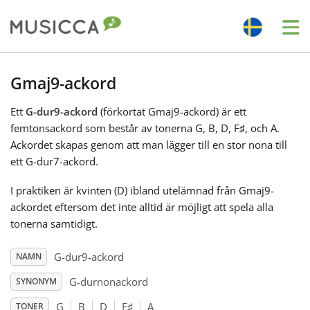
Me
Bahasa Indonesia
Gmaj9-ackord
Ett
G-dur9-ackord
(förkortat Gmaj9-ackord) är ett
Български
femtonsackord som består av tonerna G, B, D, F
♯
, och A.
Ackordet skapas genom att man lägger till en stor nona till
Dansk
ett G-dur7-ackord.
I praktiken är kvinten (D) ibland utelämnad från Gmaj9-
Deutsch
ackordet eftersom det inte alltid är möjligt att spela alla
tonerna samtidigt.
English
G-dur9-ackord
NAMN
G-durnonackord
SYNONYM
Español
G
B
D
F
♯
A
TONER