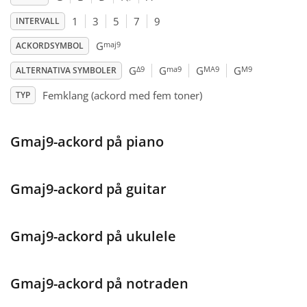
1
3
5
7
9
INTERVALL
Français
maj9
G
ACKORDSYMBOL
Δ9
ma9
MA9
M9
G
G
G
G
ALTERNATIVA SYMBOLER
한국어
Femklang (ackord med fem toner)
TYP
हिन्दी
Gmaj9-ackord på piano
Italiano
Gmaj9-ackord på guitar
日本語
Gmaj9-ackord på ukulele
Polski
Gmaj9-ackord på notraden
Português