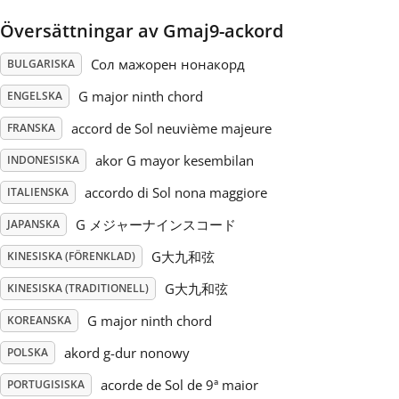
Översättningar av Gmaj9-ackord
Русский
Сол мажорен нонакорд
BULGARISKA
Svenska
G major ninth chord
ENGELSKA
accord de Sol neuvième majeure
FRANSKA
Tiếng Việt
akor G mayor kesembilan
INDONESISKA
accordo di Sol nona maggiore
ITALIENSKA
Türkçe
G メジャーナインスコード
JAPANSKA
G大九和弦
KINESISKA (FÖRENKLAD)
Українська
G大九和弦
KINESISKA (TRADITIONELL)
G major ninth chord
简体中文
KOREANSKA
akord g-dur nonowy
POLSKA
繁體中文
acorde de Sol de 9ª maior
PORTUGISISKA