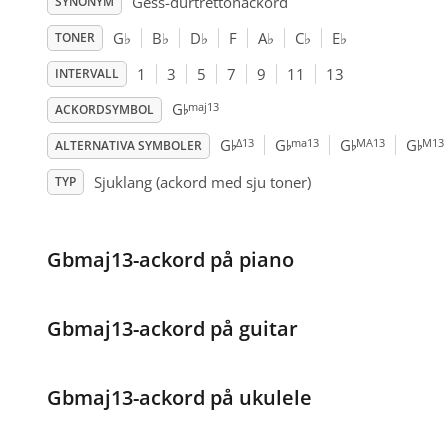
Gess-durtrettonackord
SYNONYM
G
♭
B
♭
D
♭
F
A
♭
C
♭
E
♭
TONER
1
3
5
7
9
11
13
INTERVALL
♭
maj13
G
ACKORDSYMBOL
♭
♭
♭
♭
Δ13
ma13
MA13
M13
G
G
G
G
ALTERNATIVA SYMBOLER
Sjuklang (ackord med sju toner)
TYP
Gbmaj13-ackord på piano
Gbmaj13-ackord på guitar
Gbmaj13-ackord på ukulele