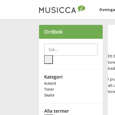
Övninga
Bahasa Indonesia
Ordbok
Български
Ett
Dansk
ton
tred
Kategori
Deutsch
I pr
Ackord
att 
Toner
tone
English
Skalor
Español
Alla termer