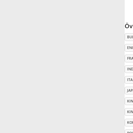
Русский
Öv
Svenska
BU
EN
Tiếng Việt
FR
Türkçe
IN
IT
Українська
JA
KI
简体中文
KIN
KO
繁體中文