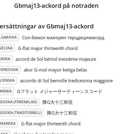
Gbmaj13-ackord på notraden
ersättningar av Gbmaj13-ackord
Сол-бемол мажорен терцдецимакорд
LGARISKA
G-flat major thirteenth chord
GELSKA
accord de Sol bémol treizième majeure
ANSKA
akor G-mol mayor ketiga belas
DONESISKA
accordo di Sol bemolle tredicesima maggiore
ALIENSKA
Gフラット メジャーサーティーンスコード
PANSKA
降G大十三和弦
NESISKA (FÖRENKLAD)
降G大十三和弦
ESISKA (TRADITIONELL)
G-flat major thirteenth chord
REANSKA