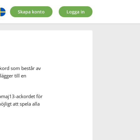
Skapa konto
Logga in
ckord som består av
ägger till en
bmaj13-ackordet för
jligt att spela alla