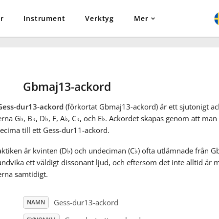
r
Instrument
Verktyg
Mer
Gbmaj13-ackord
Gess-dur13-ackord
(förkortat Gbmaj13-ackord) är ett sjutonigt a
erna G
♭
, B
♭
, D
♭
, F, A
♭
, C
♭
, och E
♭
. Ackordet skapas genom att man l
ecima till ett Gess-dur11-ackord.
aktiken är kvinten (D
♭
) och undeciman (C
♭
) ofta utlämnade från G
undvika ett väldigt dissonant ljud, och eftersom det inte alltid är mö
rna samtidigt.
Gess-dur13-ackord
NAMN