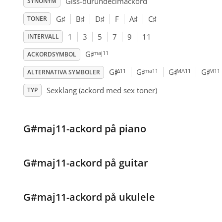
Giss-durundecimackord
SYNONYM
G
♯
B
♯
D
♯
F
A
♯
C
♯
TONER
1
3
5
7
9
11
INTERVALL
♯
maj11
G
ACKORDSYMBOL
♯
♯
♯
♯
Δ11
ma11
MA11
M11
G
G
G
G
ALTERNATIVA SYMBOLER
Sexklang (ackord med sex toner)
TYP
G#maj11-ackord på piano
G#maj11-ackord på guitar
G#maj11-ackord på ukulele