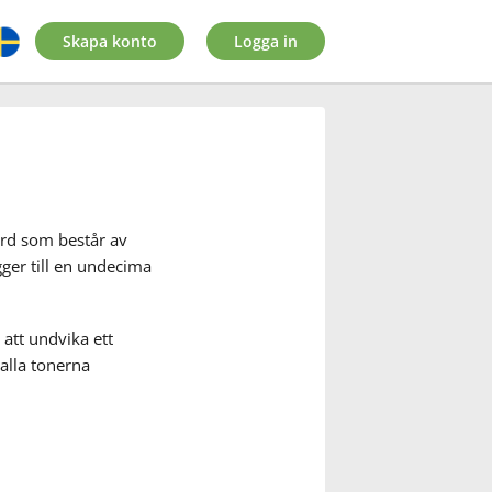
Skapa konto
Logga in
ord som består av
ger till en undecima
att undvika ett
 alla tonerna