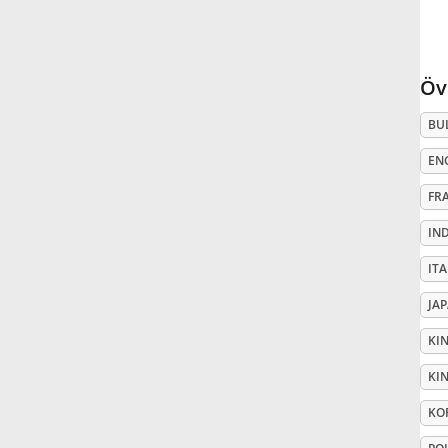
Русский
Öv
Svenska
BU
EN
Tiếng Việt
FR
Türkçe
IN
IT
Українська
JA
KI
简体中文
KIN
KO
繁體中文