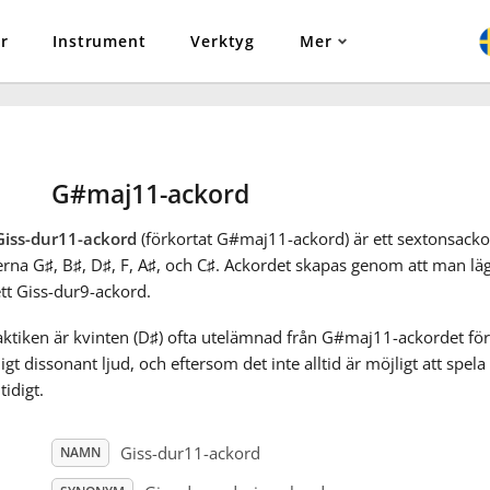
r
Instrument
Verktyg
Mer
G#maj11-ackord
Giss-dur11-ackord
(förkortat G#maj11-ackord) är ett sextonsack
erna G
♯
, B
♯
, D
♯
, F
, A
♯
, och C
♯
. Ackordet skapas genom att man läg
 ett Giss-dur9-ackord.
aktiken är kvinten (D
♯
) ofta utelämnad från G#maj11-ackordet för 
igt dissonant ljud, och eftersom det inte alltid är möjligt att spela
idigt.
Giss-dur11-ackord
NAMN