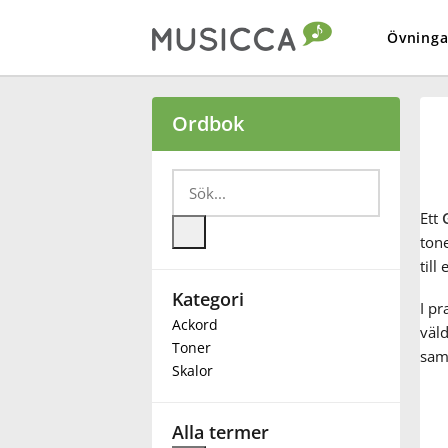
Övninga
Bahasa Indonesia
Ordbok
Български
Ett
Dansk
ton
till
Kategori
Deutsch
I pr
Ackord
väld
Toner
samt
English
Skalor
Español
Alla termer