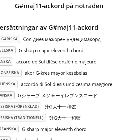
G#maj11-ackord på notraden
ersättningar av G#maj11-ackord
Сол-диез мажорен ундецимакорд
LGARISKA
G-sharp major eleventh chord
GELSKA
accord de Sol dièse onzième majeure
ANSKA
akor G-kres mayor kesebelas
DONESISKA
accordo di Sol diesis undicesima maggiore
ALIENSKA
Gシャープ メジャーイレブンスコード
PANSKA
升G大十一和弦
NESISKA (FÖRENKLAD)
升G大十一和弦
ESISKA (TRADITIONELL)
G-sharp major eleventh chord
REANSKA