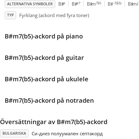
♭
♭
♯
♯
♯
♯
♯
ø
ø7
7
5
–7(
5)
B
B
B
m
B
B
mi
ALTERNATIVA SYMBOLER
Français
Fyrklang (ackord med fyra toner)
TYP
한국어
B#m7(b5)-ackord på piano
हिन्दी
B#m7(b5)-ackord på guitar
Italiano
B#m7(b5)-ackord på ukulele
日本語
B#m7(b5)-ackord på notraden
Polski
Översättningar av B#m7(b5)-ackord
Português
Си-диез полуумален септакорд
BULGARISKA