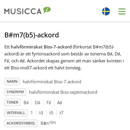
Me
Bahasa Indonesia
B#m7(b5)-ackord
Ett
halvförminskat Biss-7-ackord
(förkortat B#m7(b5)-
Български
ackord) är ett fyrtonsackord som består av tonerna B
♯
, D
♯
,
F
♯
, och A
♯
. Ackordet skapas genom att man sänker kvinten i
Dansk
ett Biss-moll7-ackord ett halvt tonsteg.
halvförminskat Biss-7-ackord
NAMN
Deutsch
halvförminskat Biss-septimackord
SYNONYM
B
♯
D
♯
F
♯
A
♯
TONER
English
♭
♭
♭
1
3
5
7
INTERVALL
♭
♯
7(
5)
B
m
Español
ACKORDSYMBOL