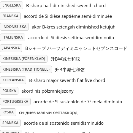
B-sharp half-diminished seventh chord
ENGELSKA
Русский
accord de Si dièse septième semi-diminuée
FRANSKA
akor B-kres setengah diminished ketujuh
INDONESISKA
Svenska
accordo di Si diesis settima semidiminuita
ITALIENSKA
Bシャープ ハーフディミニッシュトセブンスコード
JAPANSKA
Tiếng Việt
升B半减七和弦
KINESISKA (FÖRENKLAD)
Türkçe
升B半減七和弦
KINESISKA (TRADITIONELL)
B-sharp major seventh flat five chord
KOREANSKA
Українська
akord his półzmniejszony
POLSKA
acorde de Si sustenido de 7ª meia diminuta
PORTUGISISKA
简体中文
си-диез-малый септаккорд
RYSKA
acorde de si sostenido semidisminuido
SPANSKA
繁體中文