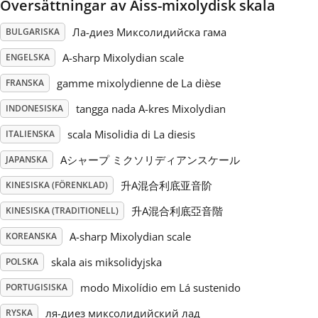
Översättningar av Aiss-mixolydisk skala
Русский
Ла-диез Миксолидийска гама
BULGARISKA
A-sharp Mixolydian scale
ENGELSKA
Svenska
gamme mixolydienne de La dièse
FRANSKA
tangga nada A-kres Mixolydian
INDONESISKA
Tiếng Việt
scala Misolidia di La diesis
ITALIENSKA
Aシャープ ミクソリディアンスケール
JAPANSKA
Türkçe
升A混合利底亚音阶
KINESISKA (FÖRENKLAD)
Українська
升A混合利底亞音階
KINESISKA (TRADITIONELL)
A-sharp Mixolydian scale
KOREANSKA
简体中文
skala ais miksolidyjska
POLSKA
modo Mixolídio em Lá sustenido
PORTUGISISKA
繁體中文
ля-диез миксолидийский лад
RYSKA