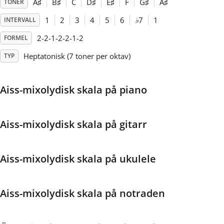
A
♯
B
♯
C
D
♯
E
♯
F
G
♯
A
♯
TONER
1
2
3
4
5
6
♭
7
1
INTERVALL
Français
2-2-1-2-2-1-2
FORMEL
한국어
Heptatonisk (7 toner per oktav)
TYP
हिन्दी
Aiss-mixolydisk skala på piano
Italiano
Aiss-mixolydisk skala på gitarr
日本語
Aiss-mixolydisk skala på ukulele
Polski
Aiss-mixolydisk skala på notraden
Português