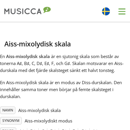
Me
Bahasa Indonesia
Aiss-mixolydisk skala
Български
En
Aiss-mixolydisk skala
är en sjutonig skala som består av
tonerna A
♯
, B
♯
, C
, D
♯
, E
♯
, F
, och G
♯
. Skalan motsvarar en Aiss-
Dansk
durskala med det fjärde skalsteget sänkt ett halvt tonsteg.
En Aiss-mixolydisk skala är en modus av Diss-durskalan. Den
Deutsch
innehåller samma toner men börjar på femte skalsteget i
durskalan.
English
Aiss-mixolydisk skala
NAMN
Aiss-mixolydiskt modus
SYNONYM
Español