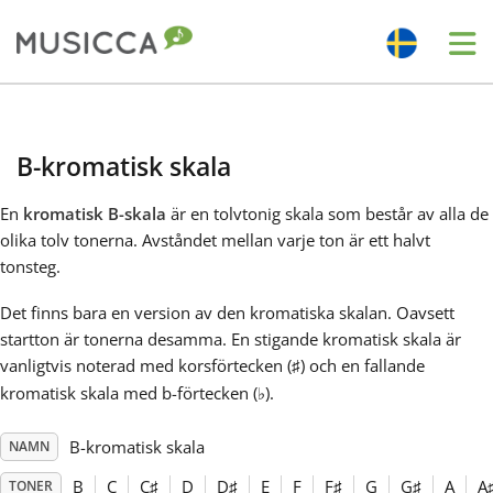
Me
Bahasa Indonesia
B-kromatisk skala
Български
En
kromatisk B-skala
är en tolvtonig skala som består av alla de
olika tolv tonerna. Avståndet mellan varje ton är ett halvt
Dansk
tonsteg.
Det finns bara en version av den kromatiska skalan. Oavsett
Deutsch
startton är tonerna desamma. En stigande kromatisk skala är
vanligtvis noterad med korsförtecken (
) och en fallande
♯
kromatisk skala med b-förtecken (
).
♭
English
B-kromatisk skala
NAMN
Español
B
C
C
♯
D
D
♯
E
F
F
♯
G
G
♯
A
A
TONER