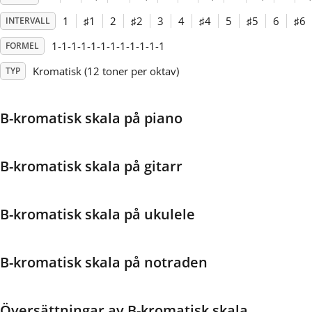
1
♯
1
2
♯
2
3
4
♯
4
5
♯
5
6
♯
6
INTERVALL
Français
1-1-1-1-1-1-1-1-1-1-1-1
FORMEL
Kromatisk (12 toner per oktav)
TYP
한국어
B-kromatisk skala på piano
हिन्दी
Italiano
B-kromatisk skala på gitarr
日本語
B-kromatisk skala på ukulele
Polski
B-kromatisk skala på notraden
Português
Översättningar av B-kromatisk skala