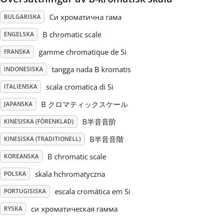
Си хроматична гама
BULGARISKA
Русский
B chromatic scale
ENGELSKA
Svenska
gamme chromatique de Si
FRANSKA
tangga nada B kromatis
INDONESISKA
Tiếng Việt
scala cromatica di Si
ITALIENSKA
B クロマティックスケール
JAPANSKA
Türkçe
B半音音阶
KINESISKA (FÖRENKLAD)
B半音音階
KINESISKA (TRADITIONELL)
Українська
B chromatic scale
KOREANSKA
skala hchromatyczna
POLSKA
简体中文
escala cromática em Si
PORTUGISISKA
繁體中文
си хроматическая гамма
RYSKA