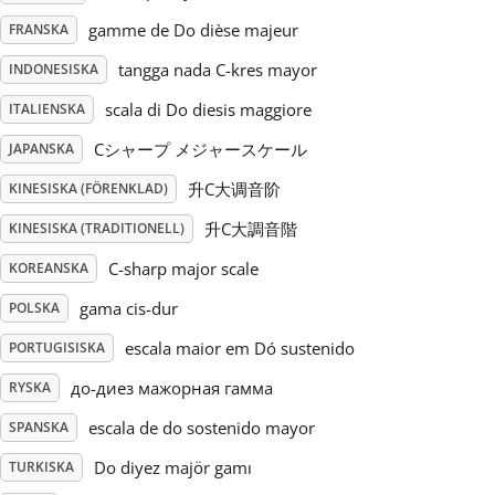
gamme de Do dièse majeur
FRANSKA
Русский
tangga nada C-kres mayor
INDONESISKA
scala di Do diesis maggiore
ITALIENSKA
Svenska
Cシャープ メジャースケール
JAPANSKA
Tiếng Việt
升C大调音阶
KINESISKA (FÖRENKLAD)
升C大調音階
KINESISKA (TRADITIONELL)
Türkçe
C-sharp major scale
KOREANSKA
gama cis-dur
POLSKA
Українська
escala maior em Dó sustenido
PORTUGISISKA
до-диез мажорная гамма
RYSKA
简体中文
escala de do sostenido mayor
SPANSKA
Do diyez majör gamı
TURKISKA
繁體中文