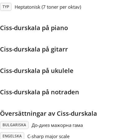
Heptatonisk (7 toner per oktav)
TYP
Français
Ciss-durskala på piano
한국어
Ciss-durskala på gitarr
हिन्दी
Ciss-durskala på ukulele
Italiano
Ciss-durskala på notraden
日本語
Polski
Översättningar av Ciss-durskala
До-диез мажорна гама
BULGARISKA
Português
C-sharp major scale
ENGELSKA