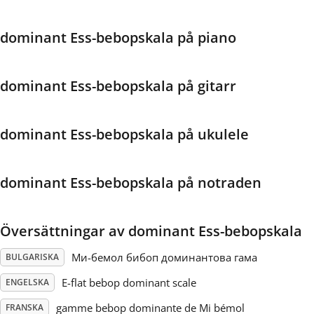
Français
dominant Ess-bebopskala på piano
한국어
dominant Ess-bebopskala på gitarr
हिन्दी
dominant Ess-bebopskala på ukulele
Italiano
dominant Ess-bebopskala på notraden
日本語
Översättningar av dominant Ess-bebopskala
Polski
Mи-бемол бибоп доминантова гама
BULGARISKA
E-flat bebop dominant scale
ENGELSKA
Português
gamme bebop dominante de Mi bémol
FRANSKA