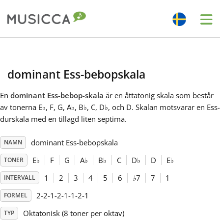
Me
Bahasa Indonesia
dominant Ess-bebopskala
Български
En
dominant Ess-bebop-skala
är en åttatonig skala som består
av tonerna E
♭
, F, G, A
♭
, B
♭
, C, D
♭
, och D. Skalan motsvarar en Ess-
Dansk
durskala med en tillagd liten septima.
dominant Ess-bebopskala
NAMN
Deutsch
E
♭
F
G
A
♭
B
♭
C
D
♭
D
E
♭
TONER
English
1
2
3
4
5
6
♭
7
7
1
INTERVALL
2-2-1-2-1-1-2-1
FORMEL
Español
Oktatonisk (8 toner per oktav)
TYP