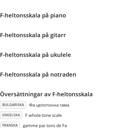
Français
F-heltonsskala på piano
한국어
F-heltonsskala på gitarr
हिन्दी
F-heltonsskala på ukulele
Italiano
F-heltonsskala på notraden
日本語
Översättningar av F-heltonsskala
Polski
Фа целотонна гама
BULGARISKA
F whole-tone scale
ENGELSKA
Português
gamme par tons de Fa
FRANSKA