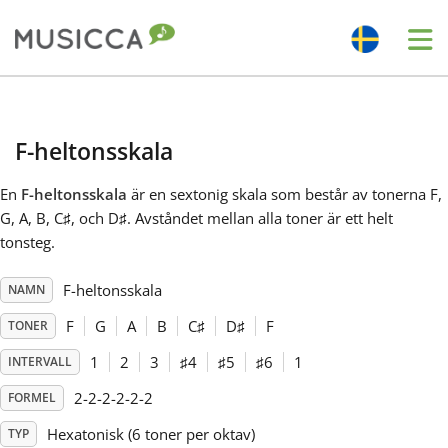
Me
Bahasa Indonesia
F-heltonsskala
Български
En
F-heltonsskala
är en sextonig skala som består av tonerna F,
G, A, B, C
♯
, och D
♯
. Avståndet mellan alla toner är ett helt
Dansk
tonsteg.
F-heltonsskala
NAMN
Deutsch
F
G
A
B
C
♯
D
♯
F
TONER
English
1
2
3
♯
4
♯
5
♯
6
1
INTERVALL
2-2-2-2-2-2
FORMEL
Español
Hexatonisk (6 toner per oktav)
TYP