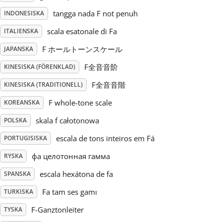
tangga nada F not penuh
INDONESISKA
Русский
scala esatonale di Fa
ITALIENSKA
F ホールトーンスケール
JAPANSKA
Svenska
F全音音阶
KINESISKA (FÖRENKLAD)
Tiếng Việt
F全音音階
KINESISKA (TRADITIONELL)
F whole-tone scale
KOREANSKA
Türkçe
skala f całotonowa
POLSKA
escala de tons inteiros em Fá
PORTUGISISKA
Українська
фа целотонная гамма
RYSKA
escala hexátona de fa
SPANSKA
简体中文
Fa tam ses gamı
TURKISKA
F-Ganztonleiter
TYSKA
繁體中文