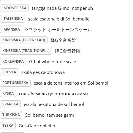
tangga nada G-mol not penuh
INDONESISKA
Русский
scala esatonale di Sol bemolle
ITALIENSKA
Gフラット ホールトーンスケール
JAPANSKA
Svenska
降G全音音阶
KINESISKA (FÖRENKLAD)
Tiếng Việt
降G全音音階
KINESISKA (TRADITIONELL)
G-flat whole-tone scale
KOREANSKA
Türkçe
skala ges całotonowa
POLSKA
escala de tons inteiros em Sol bemol
PORTUGISISKA
Українська
соль-бемоль целотонная гамма
RYSKA
escala hexátona de sol bemol
SPANSKA
简体中文
Sol bemol tam ses gamı
TURKISKA
Ges-Ganztonleiter
TYSKA
繁體中文