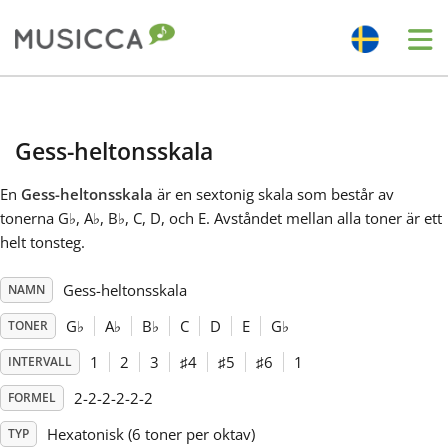
Me
Bahasa Indonesia
Gess-heltonsskala
Български
En
Gess-heltonsskala
är en sextonig skala som består av
tonerna G
♭
, A
♭
, B
♭
, C, D, och E. Avståndet mellan alla toner är ett
Dansk
helt tonsteg.
Gess-heltonsskala
NAMN
Deutsch
G
♭
A
♭
B
♭
C
D
E
G
♭
TONER
English
1
2
3
♯
4
♯
5
♯
6
1
INTERVALL
2-2-2-2-2-2
FORMEL
Español
Hexatonisk (6 toner per oktav)
TYP