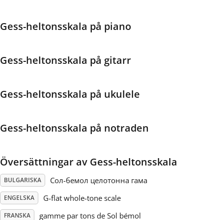
Français
Gess-heltonsskala på piano
한국어
Gess-heltonsskala på gitarr
हिन्दी
Gess-heltonsskala på ukulele
Italiano
Gess-heltonsskala på notraden
日本語
Översättningar av Gess-heltonsskala
Polski
Сол-бемол целотонна гама
BULGARISKA
G-flat whole-tone scale
ENGELSKA
Português
gamme par tons de Sol bémol
FRANSKA