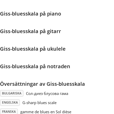
Français
Giss-bluesskala på piano
한국어
Giss-bluesskala på gitarr
हिन्दी
Giss-bluesskala på ukulele
Italiano
Giss-bluesskala på notraden
日本語
Översättningar av Giss-bluesskala
Polski
Сол-диез блусова гама
BULGARISKA
G-sharp blues scale
ENGELSKA
Português
gamme de blues en Sol dièse
FRANSKA