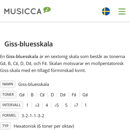
Me
Bahasa Indonesia
Giss-bluesskala
Български
En
Giss-bluesskala
är en sextonig skala som består av tonerna
G
♯
, B, C
♯
, D, D
♯
, och F
♯
. Skalan motsvarar en mollpentatonisk
Dansk
Giss-skala med en tillagd förminskad kvint.
Giss-bluesskala
NAMN
Deutsch
G
♯
B
C
♯
D
D
♯
F
♯
G
♯
TONER
English
1
♭
3
4
♭
5
5
♭
7
1
INTERVALL
3-2-1-1-3-2
FORMEL
Español
Hexatonisk (6 toner per oktav)
TYP