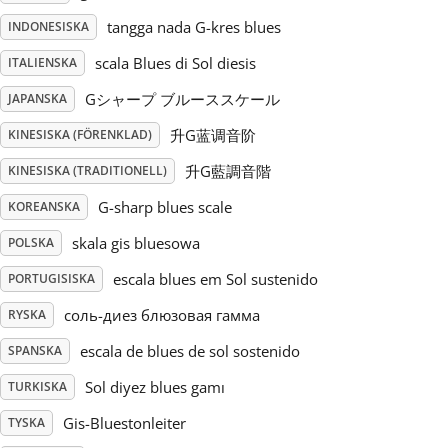
tangga nada G-kres blues
INDONESISKA
Русский
scala Blues di Sol diesis
ITALIENSKA
Gシャープ ブルーススケール
JAPANSKA
Svenska
升G蓝调音阶
KINESISKA (FÖRENKLAD)
Tiếng Việt
升G藍調音階
KINESISKA (TRADITIONELL)
G-sharp blues scale
KOREANSKA
Türkçe
skala gis bluesowa
POLSKA
escala blues em Sol sustenido
PORTUGISISKA
Українська
соль-диез блюзовая гамма
RYSKA
escala de blues de sol sostenido
SPANSKA
简体中文
Sol diyez blues gamı
TURKISKA
Gis-Bluestonleiter
TYSKA
繁體中文