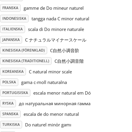
gamme de Do mineur naturel
FRANSKA
Русский
tangga nada C minor natural
INDONESISKA
scala di Do minore naturale
ITALIENSKA
Svenska
C ナチュラルマイナースケール
JAPANSKA
Tiếng Việt
C自然小调音阶
KINESISKA (FÖRENKLAD)
C自然小調音階
KINESISKA (TRADITIONELL)
Türkçe
C natural minor scale
KOREANSKA
gama c-moll naturalna
POLSKA
Українська
escala menor natural em Dó
PORTUGISISKA
до натуральная минорная гамма
RYSKA
简体中文
escala de do menor natural
SPANSKA
Do naturel minör gamı
TURKISKA
繁體中文