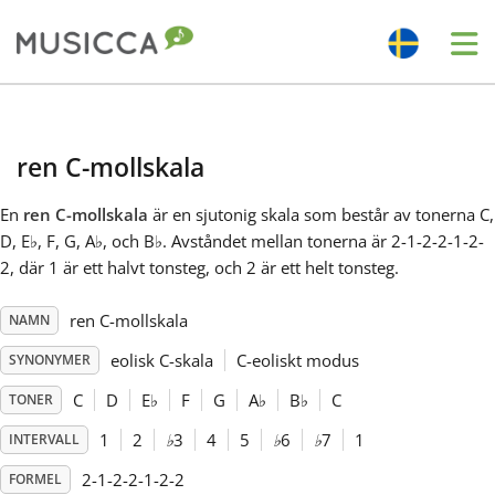
Me
Bahasa Indonesia
ren C-mollskala
Български
En
ren C-mollskala
är en sjutonig skala som består av tonerna C,
D, E
♭
, F, G, A
♭
, och B
♭
. Avståndet mellan tonerna är 2-1-2-2-1-2-
Dansk
2, där 1 är ett halvt tonsteg, och 2 är ett helt tonsteg.
ren C-mollskala
NAMN
Deutsch
eolisk C-skala
C-eoliskt modus
SYNONYMER
English
C
D
E
♭
F
G
A
♭
B
♭
C
TONER
1
2
♭
3
4
5
♭
6
♭
7
1
INTERVALL
Español
2-1-2-2-1-2-2
FORMEL