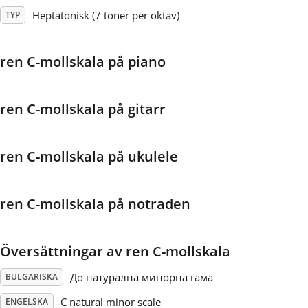
Heptatonisk (7 toner per oktav)
TYP
Français
ren C-mollskala på piano
한국어
ren C-mollskala på gitarr
हिन्दी
ren C-mollskala på ukulele
Italiano
ren C-mollskala på notraden
日本語
Polski
Översättningar av ren C-mollskala
До натурална минорна гама
BULGARISKA
Português
C natural minor scale
ENGELSKA