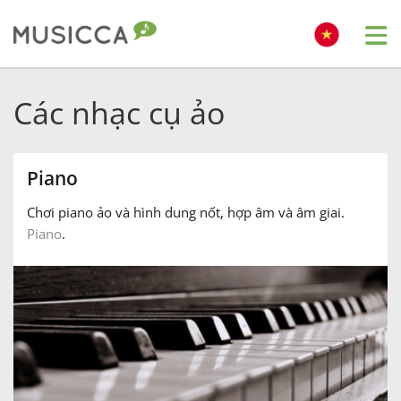
Me
Bahasa Indonesia
Các nhạc cụ ảo
Български
Piano
Dansk
Chơi piano ảo và hình dung nốt, hợp âm và âm giai.
Piano
.
Deutsch
English
Español