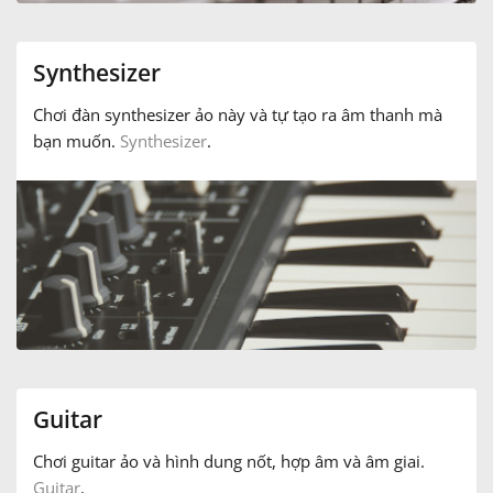
Français
Synthesizer
Chơi đàn synthesizer ảo này và tự tạo ra âm thanh mà
한국어
bạn muốn.
Synthesizer
.
हिन्दी
Italiano
日本語
Polski
Guitar
Chơi guitar ảo và hình dung nốt, hợp âm và âm giai.
Português
Guitar
.