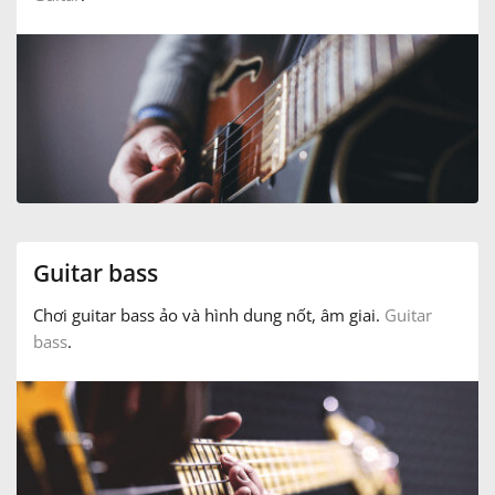
Русский
Svenska
Tiếng Việt
Türkçe
Guitar bass
Chơi guitar bass ảo và hình dung nốt, âm giai.
Guitar
Українська
bass
.
简体中文
繁體中文