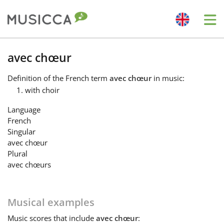
Me
Bahasa Indonesia
avec chœur
Definition
of the French term
avec chœur
in music:
Български
with choir
Language
Dansk
French
Singular
avec chœur
Deutsch
Plural
avec chœurs
English
Musical examples
Español
Music
scores that include
avec chœur
: