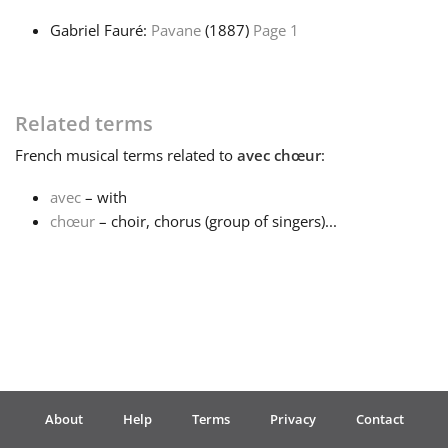
Gabriel Fauré:
Pavane
(1887)
Page 1
Français
한국어
Related terms
French
musical terms related to
avec chœur
:
हिन्दी
avec
– with
chœur
– choir, chorus (group of singers)...
Italiano
日本語
Polski
About
Help
Terms
Privacy
Contact
Português