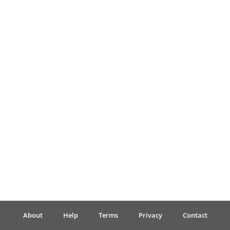
Français
한국어
हिन्दी
Italiano
日本語
Polski
About
Help
Terms
Privacy
Contact
Português