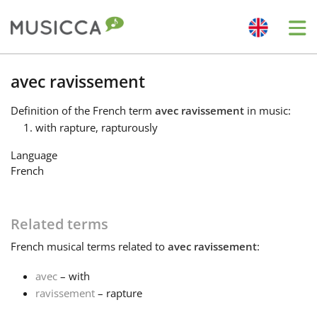
Me
Bahasa Indonesia
avec ravissement
Definition
of the French term
avec ravissement
in music:
Български
with rapture, rapturously
Language
Dansk
French
Deutsch
Related terms
French
musical terms related to
avec ravissement
:
English
avec
– with
ravissement
– rapture
Español