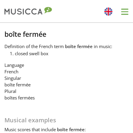
Me
Bahasa Indonesia
boîte fermée
Definition
of the French term
boîte fermée
in music:
Български
closed swell box
Language
Dansk
French
Singular
boîte fermée
Deutsch
Plural
boîtes fermées
English
Musical examples
Español
Music
scores that include
boîte fermée
: