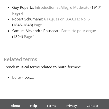
Guy Ropartz:
Introduction et Allegro Moderato
(1917)
Français
Page 4
Robert Schumann:
6 Fugues on B.A.C.H.: No. 6
(1845‑1848)
Page 1
한국어
Samuel Alexandre Rousseau:
Fantaisie pour orgue
(1894)
Page 1
हिन्दी
Italiano
Related terms
French
musical terms related to
boîte fermée
:
日本語
boîte
– box...
Polski
Português
About
Help
Terms
Privacy
Contact