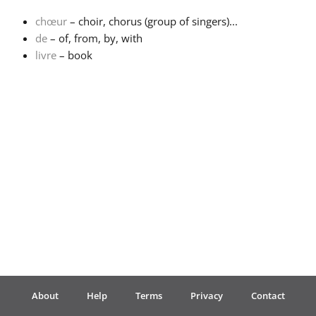
chœur
– choir, chorus (group of singers)...
Français
de
– of, from, by, with
livre
– book
한국어
हिन्दी
Italiano
日本語
Polski
About
Help
Terms
Privacy
Contact
Português