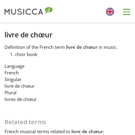
Me
Bahasa Indonesia
livre de chœur
Definition
of the French term
livre de chœur
in music:
Български
choir book
Language
Dansk
French
Singular
livre de chœur
Deutsch
Plural
livres de chœur
English
Related terms
Español
French
musical terms related to
livre de chœur
: