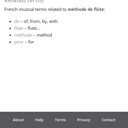
Related terms
French
musical terms related to
méthode de flûte
:
Français
de
– of, from, by, with
flûte
– flute...
한국어
méthode
– method
pour
– for
हिन्दी
Italiano
日本語
Polski
About
Help
Terms
Privacy
Contact
Português