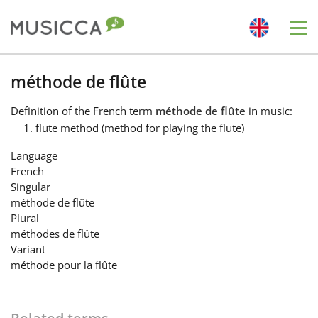
Me
Bahasa Indonesia
méthode de flûte
Definition
of the French term
méthode de flûte
in music:
Български
flute method (method for playing the flute)
Language
Dansk
French
Singular
méthode de flûte
Deutsch
Plural
méthodes de flûte
Variant
English
méthode pour la flûte
Español