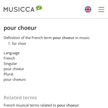
Me
Bahasa Indonesia
pour choeur
Definition
of the French term
pour choeur
in music:
Български
for choir
Language
Dansk
French
Singular
pour choeur
Deutsch
Plural
pour choeurs
English
Related terms
Español
French
musical terms related to
pour choeur
: