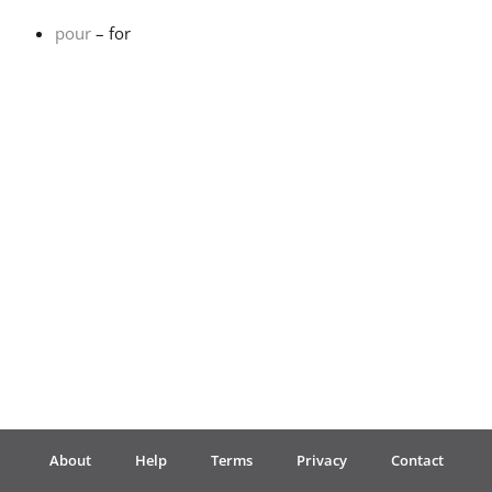
pour
– for
Français
한국어
हिन्दी
Italiano
日本語
Polski
About
Help
Terms
Privacy
Contact
Português