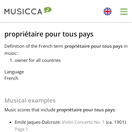
Me
Bahasa Indonesia
propriétaire pour tous pays
Definition
of the French term
propriétaire pour tous pays
in
Български
music:
owner for all countries
Dansk
Language
French
Deutsch
Musical examples
English
Music
scores that include
propriétaire pour tous pays
:
Emile Jaques-Dalcroze:
Violin Concerto No. 1
(ca. 1901)
Español
Page 1