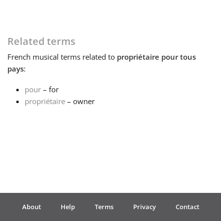
Français
Related terms
한국어
French
musical terms related to
propriétaire pour tous
pays
:
हिन्दी
pour
– for
propriétaire
– owner
Italiano
日本語
Polski
About
Help
Terms
Privacy
Contact
Português