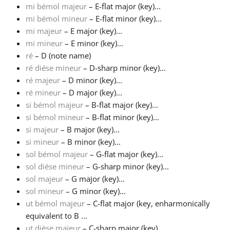
mi bémol majeur
– E-flat major (key)...
mi bémol mineur
– E-flat minor (key)...
Русский
mi majeur
– E major (key)...
mi mineur
– E minor (key)...
Svenska
ré
– D (note name)
ré diése mineur
– D-sharp minor (key)...
ré majeur
– D minor (key)...
Tiếng Việt
ré mineur
– D major (key)...
si bémol majeur
– B-flat major (key)...
si bémol mineur
– B-flat minor (key)...
Türkçe
si majeur
– B major (key)...
si mineur
– B minor (key)...
Українська
sol bémol majeur
– G-flat major (key)...
sol diése mineur
– G-sharp minor (key)...
sol majeur
– G major (key)...
简体中文
sol mineur
– G minor (key)...
ut bémol majeur
– C-flat major (key, enharmonically
equivalent to B ...
繁體中文
ut dièse majeur
– C-sharp major (key)...