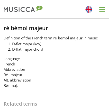
Me
Bahasa Indonesia
ré bémol majeur
Definition
of the French term
ré bémol majeur
in music:
Български
D-flat major (key)
D-flat major chord
Dansk
Language
French
Abbreviation
Deutsch
Ré
♭
majeur
Alt. abbreviation
Ré
♭
maj.
English
Related terms
Español