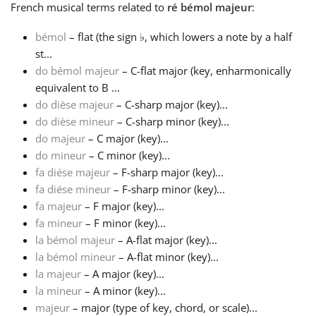
French
musical terms related to
ré bémol majeur
:
Français
bémol
– flat (the sign
♭
, which lowers a note by a half
st...
do bémol majeur
– C-flat major (key, enharmonically
한국어
equivalent to B ...
do dièse majeur
– C-sharp major (key)...
हिन्दी
do dièse mineur
– C-sharp minor (key)...
do majeur
– C major (key)...
do mineur
– C minor (key)...
Italiano
fa diése majeur
– F-sharp major (key)...
fa diése mineur
– F-sharp minor (key)...
fa majeur
– F major (key)...
日本語
fa mineur
– F minor (key)...
la bémol majeur
– A-flat major (key)...
Polski
la bémol mineur
– A-flat minor (key)...
la majeur
– A major (key)...
la mineur
– A minor (key)...
Português
majeur
– major (type of key, chord, or scale)...