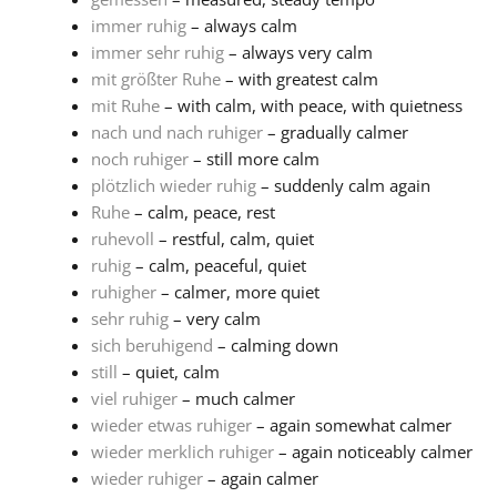
immer ruhig
– always calm
immer sehr ruhig
– always very calm
mit größter Ruhe
– with greatest calm
mit Ruhe
– with calm, with peace, with quietness
nach und nach ruhiger
– gradually calmer
noch ruhiger
– still more calm
plötzlich wieder ruhig
– suddenly calm again
Ruhe
– calm, peace, rest
ruhevoll
– restful, calm, quiet
ruhig
– calm, peaceful, quiet
ruhigher
– calmer, more quiet
sehr ruhig
– very calm
sich beruhigend
– calming down
still
– quiet, calm
viel ruhiger
– much calmer
wieder etwas ruhiger
– again somewhat calmer
wieder merklich ruhiger
– again noticeably calmer
wieder ruhiger
– again calmer