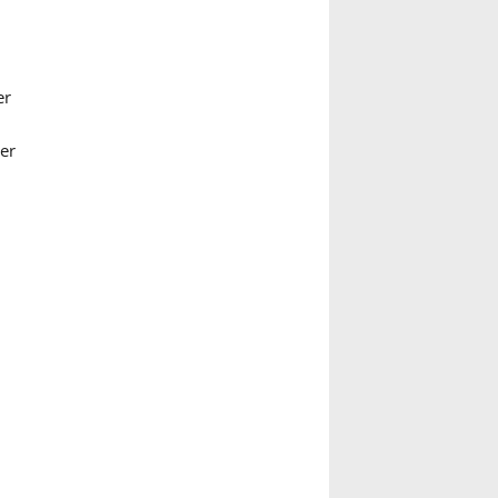
er
er