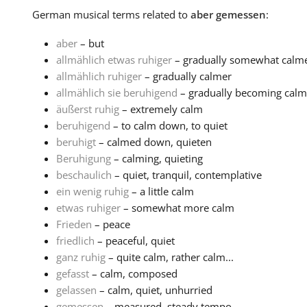
German
musical terms related to
aber gemessen
:
aber
– but
allmählich etwas ruhiger
– gradually somewhat calm
allmählich ruhiger
– gradually calmer
allmählich sie beruhigend
– gradually becoming calm
äußerst ruhig
– extremely calm
beruhigend
– to calm down, to quiet
beruhigt
– calmed down, quieten
Beruhigung
– calming, quieting
beschaulich
– quiet, tranquil, contemplative
ein wenig ruhig
– a little calm
etwas ruhiger
– somewhat more calm
Frieden
– peace
friedlich
– peaceful, quiet
ganz ruhig
– quite calm, rather calm...
gefasst
– calm, composed
gelassen
– calm, quiet, unhurried
gemessen
– measured, steady tempo