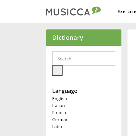
Exercis
Bahasa Indonesia
Dictionary
Български
Dansk
Language
Deutsch
English
Italian
English
French
German
Latin
Español