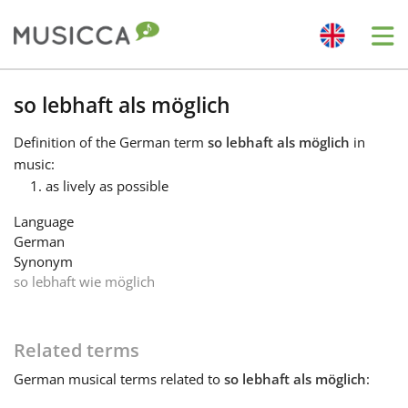
Me
Bahasa Indonesia
so lebhaft als möglich
Definition
of the German term
so lebhaft als möglich
in
Български
music:
as lively as possible
Dansk
Language
German
Synonym
Deutsch
so lebhaft wie möglich
English
Related terms
German
musical terms related to
so lebhaft als möglich
:
Español