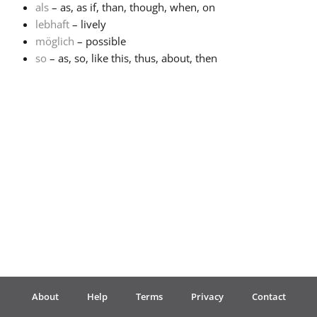
als
– as, as if, than, though, when, on
lebhaft
– lively
Français
möglich
– possible
so
– as, so, like this, thus, about, then
한국어
हिन्दी
Italiano
日本語
Polski
About
Help
Terms
Privacy
Contact
Português