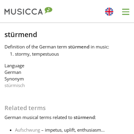
Me
Bahasa Indonesia
stürmend
Definition
of the German term
stürmend
in music:
Български
stormy, tempestuous
Language
Dansk
German
Synonym
stürmisch
Deutsch
Related terms
English
German
musical terms related to
stürmend
:
Español
Aufschwung
– impetus, uplift, enthusiasm...