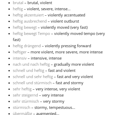
brutal
– brutal, violent
heftig
– violent, severe, intense...
Français
heftig akzentuiert
– violently accentuated
heftig ausbrechend
– violent outburst
한국어
heftig bewegt
– violently moved (very fast)
heftig bewegt Tempo
– violently moved tempo (very
fast)
हिन्दी
heftig drängend
– violently pressing forward
heftiger
– more violent, more severe, more intense
intensiv
– intensive, intense
Italiano
nach und nach heftig
– gradually more violent
schnell und heftig
– fast and violent
日本語
schnell und sehr heftig
– fast and very violent
schnell und stürmisch
– fast and stormy
sehr heftig
– very intense, very violent
Polski
sehr steigernd
– very intense
sehr stürmisch
– very stormy
stürmisch
– stormy, tempestuous...
Português
übermäßig
– augmented...