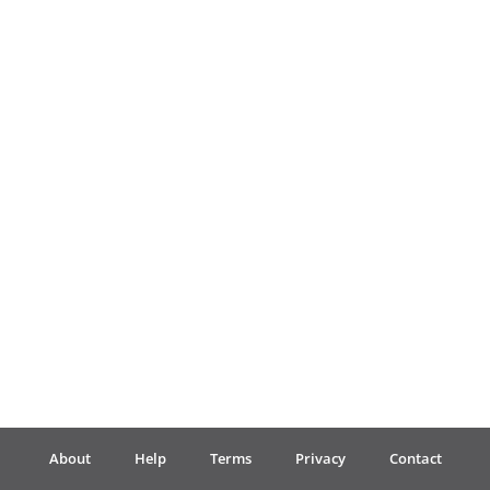
Français
한국어
हिन्दी
Italiano
日本語
Polski
About
Help
Terms
Privacy
Contact
Português