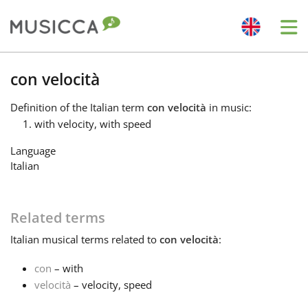
Me
Bahasa Indonesia
con velocità
Definition
of the Italian term
con velocità
in music:
Български
with velocity, with speed
Language
Dansk
Italian
Deutsch
Related terms
Italian
musical terms related to
con velocità
:
English
con
– with
velocità
– velocity, speed
Español