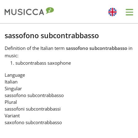
Me
Bahasa Indonesia
sassofono subcontrabbasso
Definition
of the Italian term
sassofono subcontrabbasso
in
Български
music:
subcontrabass saxophone
Dansk
Language
Italian
Singular
Deutsch
sassofono subcontrabbasso
Plural
sassofoni subcontrabbassi
English
Variant
saxofono subcontrabbasso
Español