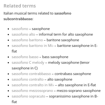
Related terms
Français
Italian
musical terms related to
sassofono
subcontrabbasso
:
한국어
sassofono
– saxophone
sassofono alto
– informal term for alto saxophone
हिन्दी
sassofono baritono
– baritone saxophone
sassofono baritono in Mi
♭
– baritone saxophone in E-
flat
Italiano
sassofono basso
– bass saxophone
sassofono C melody
– melody saxophone (tenor
saxophone in C)
日本語
sassofono contrabbasso
– contrabass saxophone
sassofono contralto
– alto saxophone
Polski
sassofono contralto in Mi
♭
– alto saxophone in E-flat
sassofono mezzosoprano
– mezzo-soprano saxophone
sassofono sopracuto
– sopranissimo saxophone in B-
Português
flat