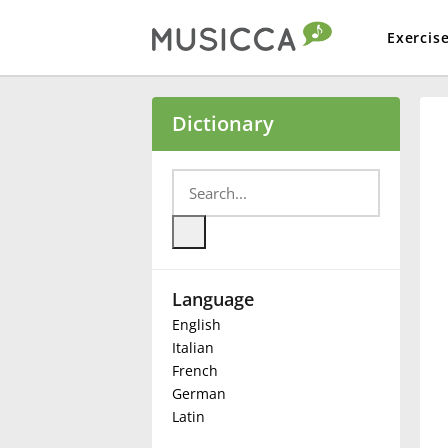
Exercis
Bahasa Indonesia
Dictionary
Български
Dansk
Language
Deutsch
English
Italian
English
French
German
Latin
Español