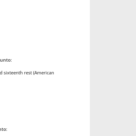
punto
:
d sixteenth rest (American
nto
: