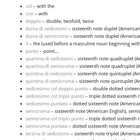
col
– with the
con
– with
doppio
– double, twofold, twice
duina di sedicesimi
– sixteenth note duplet (American 
duina di semicrome
– sixteenth note duplet (American
il
– the (used before a masculine noun beginning with 
punto
– point...
quartina di sedicesimi
– sixteenth note quadruplet (Am
quartina di semicrome
– sixteenth note quadruplet (A
quintina di sedicesimi
– sixteenth note quintuplet (Ame
quintina di semicrome
– sixteenth note quintuplet (Am
sedicesimo col doppio punto
– double dotted sixteent
sedicesimo col triplo punto
– triple dotted sixteenth n
sedicesimo puntato
– dotted sixteenth note (American 
semicroma
– sixteenth note (American English), semiq
semicroma col triplo punto
– triple dotted sixteenth n
semicroma puntata
– dotted sixteenth note (American 
terzina di sedicesimi
– sixteenth note triplet (America