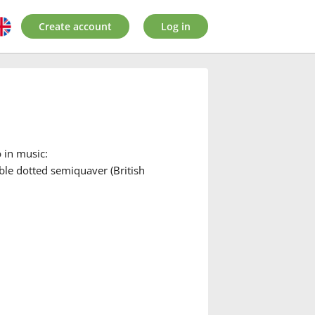
Create account
Log in
o
in music:
ble dotted semiquaver (British