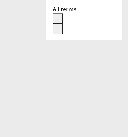
All terms
Français
한국어
हिन्दी
Italiano
日本語
Polski
Português