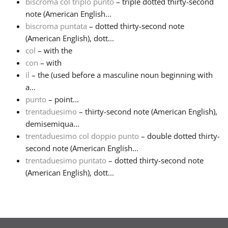
biscroma col triplo punto
– triple dotted thirty-second
note (American English...
Русский
biscroma puntata
– dotted thirty-second note
(American English), dott...
col
– with the
Svenska
con
– with
il
– the (used before a masculine noun beginning with
Tiếng Việt
a...
punto
– point...
trentaduesimo
– thirty-second note (American English),
Türkçe
demisemiqua...
trentaduesimo col doppio punto
– double dotted thirty-
second note (American English...
Українська
trentaduesimo puntato
– dotted thirty-second note
(American English), dott...
简体中文
繁體中文