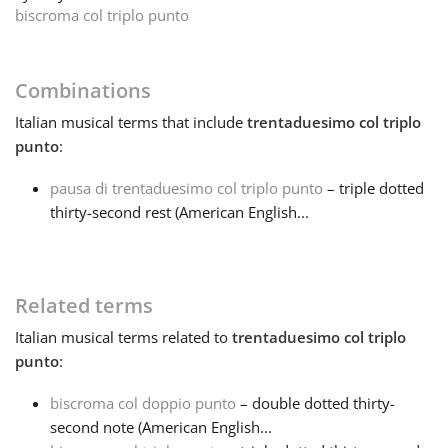
biscroma col triplo punto
Français
Combinations
한국어
Italian
musical terms that include
trentaduesimo col triplo
punto
:
हिन्दी
pausa di trentaduesimo col triplo punto
– triple dotted
thirty-second rest (American English...
Italiano
日本語
Related terms
Italian
musical terms related to
trentaduesimo col triplo
Polski
punto
:
biscroma col doppio punto
– double dotted thirty-
Português
second note (American English...