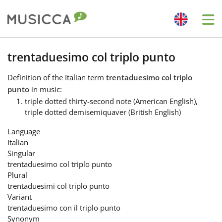
Me
Bahasa Indonesia
trentaduesimo col triplo punto
Definition
of the Italian term
trentaduesimo col triplo
Български
punto
in music:
triple dotted thirty-second note (American English),
triple dotted demisemiquaver (British English)
Dansk
Language
Italian
Deutsch
Singular
trentaduesimo col triplo punto
Plural
English
trentaduesimi col triplo punto
Variant
trentaduesimo con il triplo punto
Español
Synonym