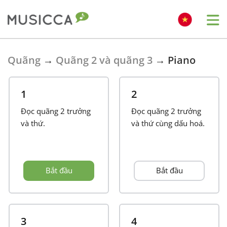
Bahasa Indonesia
Quãng
→
Quãng 2 và quãng 3
→
Piano
Български
1
2
Đọc quãng 2 trưởng
Đọc quãng 2 trưởng
Dansk
và thứ.
và thứ cùng dấu hoá.
Deutsch
Bắt đầu
Bắt đầu
English
Español
3
4