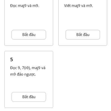
Đọc maj9 và m9.
Viết maj9 và m9.
Français
한국어
Bắt đầu
Bắt đầu
हिन्दी
Italiano
5
Đọc 9, 7(
9), maj9 và
♭
日本語
m9 đảo ngược.
Polski
Bắt đầu
Português