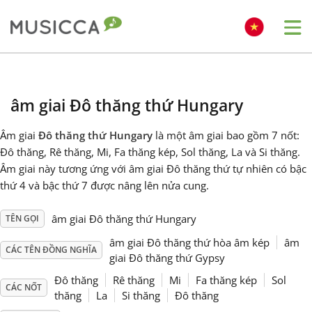
Me
Bahasa Indonesia
âm giai Đô thăng thứ Hungary
Български
Âm giai
Đô thăng thứ Hungary
là một âm giai bao gồm 7 nốt:
Đô thăng, Rê thăng, Mi, Fa thăng kép, Sol thăng, La và Si thăng.
Dansk
Âm giai này tương ứng với âm giai Đô thăng thứ tự nhiên có bậc
thứ 4 và bậc thứ 7 được nâng lên nửa cung.
Deutsch
âm giai Đô thăng thứ Hungary
TÊN GỌI
âm giai Đô thăng thứ hòa âm kép
âm
CÁC TÊN ĐỒNG NGHĨA
English
giai Đô thăng thứ Gypsy
Đô thăng
Rê thăng
Mi
Fa thăng kép
Sol
CÁC NỐT
thăng
La
Si thăng
Đô thăng
Español