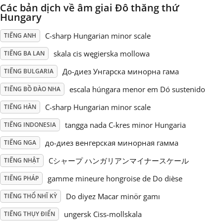
Các bản dịch về âm giai Đô thăng thứ
Hungary
Русский
C-sharp Hungarian minor scale
TIẾNG ANH
Svenska
skala cis węgierska mollowa
TIẾNG BA LAN
До-диез Унгарска минорна гама
TIẾNG BULGARIA
Tiếng Việt
escala húngara menor em Dó sustenido
TIẾNG BỒ ĐÀO NHA
C-sharp Hungarian minor scale
TIẾNG HÀN
Türkçe
tangga nada C-kres minor Hungaria
TIẾNG INDONESIA
до-диез венгерская минорная гамма
TIẾNG NGA
Українська
Cシャープ ハンガリアンマイナースケール
TIẾNG NHẬT
gamme mineure hongroise de Do dièse
TIẾNG PHÁP
简体中文
Do diyez Macar minör gamı
TIẾNG THỔ NHĨ KỲ
繁體中文
ungersk Ciss-mollskala
TIẾNG THỤY ĐIỂN