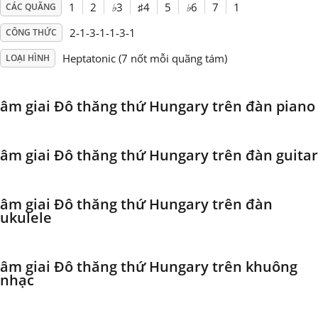
1
2
♭
3
♯
4
5
♭
6
7
1
CÁC QUÃNG
Français
2-1-3-1-1-3-1
CÔNG THỨC
Heptatonic (7 nốt mỗi quãng tám)
LOẠI HÌNH
한국어
âm giai Đô thăng thứ Hungary trên đàn piano
हिन्दी
âm giai Đô thăng thứ Hungary trên đàn guitar
Italiano
âm giai Đô thăng thứ Hungary trên đàn
日本語
ukulele
Polski
âm giai Đô thăng thứ Hungary trên khuông
nhạc
Português