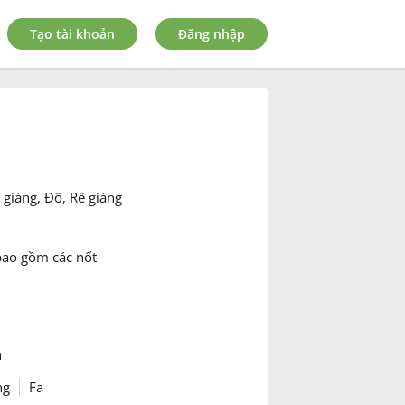
Tạo tài khoản
Đăng nhập
 giáng, Đô, Rê giáng
 bao gồm các nốt
n
ng
Fa