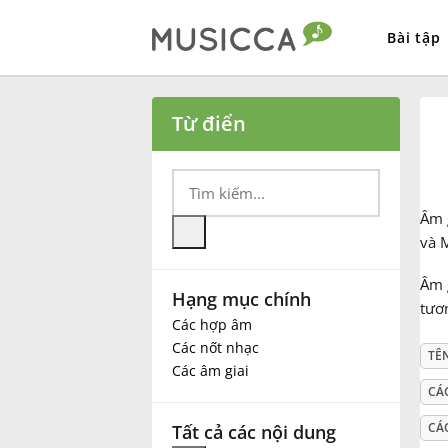
Bài tập
Bahasa Indonesia
Từ điển
Български
Âm 
Dansk
và M
Âm g
Hạng mục chính
Deutsch
tươn
Các hợp âm
Các nốt nhạc
TÊ
English
Các âm giai
CÁ
Español
CÁ
Tất cả các nội dung