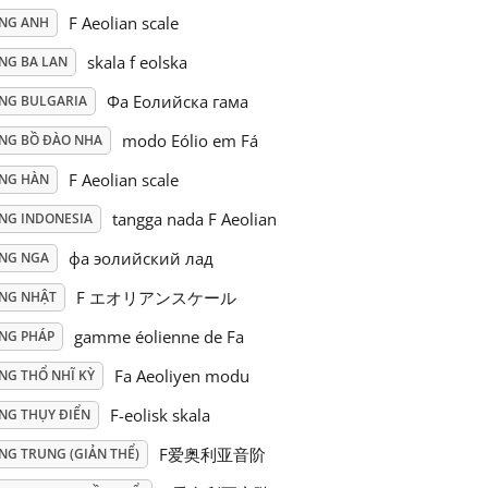
F Aeolian scale
ẾNG ANH
skala f eolska
NG BA LAN
Фа Еолийска гама
ẾNG BULGARIA
modo Eólio em Fá
ẾNG BỒ ĐÀO NHA
F Aeolian scale
ẾNG HÀN
tangga nada F Aeolian
ẾNG INDONESIA
фа эолийский лад
ẾNG NGA
F エオリアンスケール
ẾNG NHẬT
gamme éolienne de Fa
ẾNG PHÁP
Fa Aeoliyen modu
NG THỔ NHĨ KỲ
F-eolisk skala
ẾNG THỤY ĐIỂN
F爱奥利亚音阶
NG TRUNG (GIẢN THỂ)