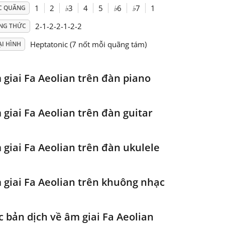
1
2
♭
3
4
5
♭
6
♭
7
1
C QUÃNG
2-1-2-2-1-2-2
NG THỨC
Heptatonic (7 nốt mỗi quãng tám)
ẠI HÌNH
 giai Fa Aeolian trên đàn piano
 giai Fa Aeolian trên đàn guitar
 giai Fa Aeolian trên đàn ukulele
 giai Fa Aeolian trên khuông nhạc
c bản dịch về âm giai Fa Aeolian