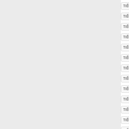
TI
Русский
TIẾ
TI
Svenska
TI
TI
Tiếng Việt
TI
Türkçe
TI
TI
Українська
TI
TIẾ
简体中文
TI
TIẾ
繁體中文