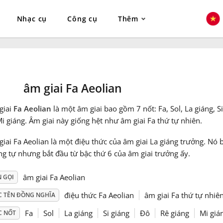
Nhạc cụ
Công cụ
Thêm
âm giai Fa Aeolian
giai
Fa Aeolian
là một âm giai bao gồm 7 nốt: Fa, Sol, La giáng, Si
i giáng. Âm giai này giống hệt như âm giai Fa thứ tự nhiên.
iai Fa Aeolian là một điệu thức của âm giai La giáng trưởng. Nó
g tự nhưng bắt đầu từ bậc thứ 6 của âm giai trưởng ấy.
âm giai Fa Aeolian
N GỌI
điệu thức Fa Aeolian
âm giai Fa thứ tự nhiê
C TÊN ĐỒNG NGHĨA
Fa
Sol
La giáng
Si giáng
Đô
Rê giáng
Mi giá
C NỐT