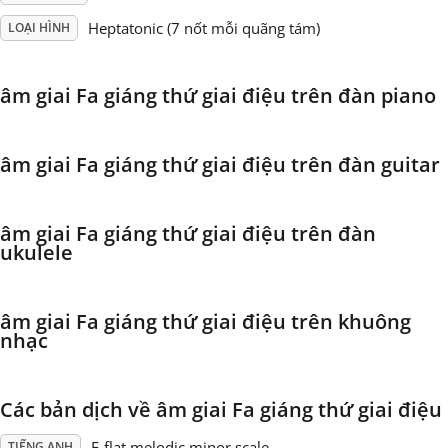
Heptatonic (7 nốt mỗi quãng tám)
LOẠI HÌNH
Français
âm giai Fa giáng thứ giai điệu trên đàn piano
한국어
âm giai Fa giáng thứ giai điệu trên đàn guitar
हिन्दी
âm giai Fa giáng thứ giai điệu trên đàn
Italiano
ukulele
日本語
âm giai Fa giáng thứ giai điệu trên khuông
nhạc
Polski
Các bản dịch về âm giai Fa giáng thứ giai điệu
Português
F-flat melodic minor scale
TIẾNG ANH