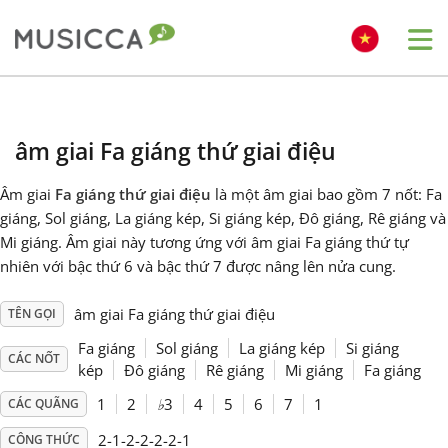
Me
Bahasa Indonesia
âm giai Fa giáng thứ giai điệu
Български
Âm giai
Fa giáng thứ giai điệu
là một âm giai bao gồm 7 nốt: Fa
giáng, Sol giáng, La giáng kép, Si giáng kép, Đô giáng, Rê giáng và
Dansk
Mi giáng. Âm giai này tương ứng với âm giai Fa giáng thứ tự
nhiên với bậc thứ 6 và bậc thứ 7 được nâng lên nửa cung.
Deutsch
âm giai Fa giáng thứ giai điệu
TÊN GỌI
Fa giáng
Sol giáng
La giáng kép
Si giáng
CÁC NỐT
English
kép
Đô giáng
Rê giáng
Mi giáng
Fa giáng
1
2
♭
3
4
5
6
7
1
CÁC QUÃNG
Español
2-1-2-2-2-2-1
CÔNG THỨC