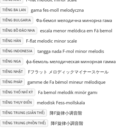
gama fes-moll melodyczna
TIẾNG BA LAN
Русский
Фа-бемол мелодична минорна гама
TIẾNG BULGARIA
Svenska
escala menor melódica em Fá bemol
TIẾNG BỒ ĐÀO NHA
F-flat melodic minor scale
TIẾNG HÀN
Tiếng Việt
tangga nada F-mol minor melodis
TIẾNG INDONESIA
фа-бемоль мелодическая минорная гамма
TIẾNG NGA
Türkçe
Fフラット メロディックマイナースケール
TIẾNG NHẬT
gamme de Fa bémol mineur mélodique
TIẾNG PHÁP
Українська
Fa bemol melodik minör gamı
TIẾNG THỔ NHĨ KỲ
melodisk Fess-mollskala
TIẾNG THỤY ĐIỂN
简体中文
降F旋律小调音階
TIẾNG TRUNG (GIẢN THỂ)
繁體中文
降F旋律小調音階
TIẾNG TRUNG (PHỒN THỂ)