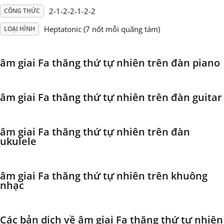
2-1-2-2-1-2-2
CÔNG THỨC
Français
Heptatonic (7 nốt mỗi quãng tám)
LOẠI HÌNH
한국어
âm giai Fa thăng thứ tự nhiên trên đàn piano
हिन्दी
âm giai Fa thăng thứ tự nhiên trên đàn guitar
Italiano
âm giai Fa thăng thứ tự nhiên trên đàn
ukulele
日本語
âm giai Fa thăng thứ tự nhiên trên khuông
Polski
nhạc
Português
Các bản dịch về âm giai Fa thăng thứ tự nhiên