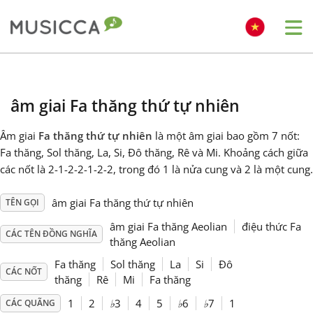
Me
Bahasa Indonesia
âm giai Fa thăng thứ tự nhiên
Български
Âm giai
Fa thăng thứ tự nhiên
là một âm giai bao gồm 7 nốt:
Fa thăng, Sol thăng, La, Si, Đô thăng, Rê và Mi. Khoảng cách giữa
Dansk
các nốt là 2-1-2-2-1-2-2, trong đó 1 là nửa cung và 2 là một cung.
âm giai Fa thăng thứ tự nhiên
TÊN GỌI
Deutsch
âm giai Fa thăng Aeolian
điệu thức Fa
CÁC TÊN ĐỒNG NGHĨA
thăng Aeolian
English
Fa thăng
Sol thăng
La
Si
Đô
CÁC NỐT
thăng
Rê
Mi
Fa thăng
Español
1
2
♭
3
4
5
♭
6
♭
7
1
CÁC QUÃNG