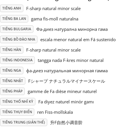
F-sharp natural minor scale
TIẾNG ANH
Русский
gama fis-moll naturalna
TIẾNG BA LAN
Фа-диез натурална минорна гама
TIẾNG BULGARIA
Svenska
escala menor natural em Fá sustenido
TIẾNG BỒ ĐÀO NHA
Tiếng Việt
F-sharp natural minor scale
TIẾNG HÀN
tangga nada F-kres minor natural
TIẾNG INDONESIA
Türkçe
фа-диез натуральная минорная гамма
TIẾNG NGA
Fシャープ ナチュラルマイナースケール
TIẾNG NHẬT
Українська
gamme de Fa dièse mineur naturel
TIẾNG PHÁP
Fa diyez naturel minör gamı
TIẾNG THỔ NHĨ KỲ
简体中文
ren Fiss-mollskala
TIẾNG THỤY ĐIỂN
繁體中文
升F自然小调音阶
TIẾNG TRUNG (GIẢN THỂ)