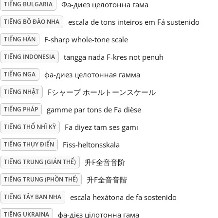
Фа-диез целотонна гама
TIẾNG BULGARIA
Русский
escala de tons inteiros em Fá sustenido
TIẾNG BỒ ĐÀO NHA
F-sharp whole-tone scale
TIẾNG HÀN
Svenska
tangga nada F-kres not penuh
TIẾNG INDONESIA
фа-диез целотонная гамма
TIẾNG NGA
Tiếng Việt
Fシャープ ホールトーンスケール
TIẾNG NHẬT
gamme par tons de Fa dièse
TIẾNG PHÁP
Türkçe
Fa diyez tam ses gamı
TIẾNG THỔ NHĨ KỲ
Українська
Fiss-heltonsskala
TIẾNG THỤY ĐIỂN
升F全音音阶
TIẾNG TRUNG (GIẢN THỂ)
简体中文
升F全音音階
TIẾNG TRUNG (PHỒN THỂ)
escala hexátona de fa sostenido
TIẾNG TÂY BAN NHA
繁體中文
фа-дієз цілотонна гама
TIẾNG UKRAINA