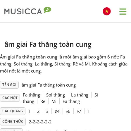
Me
Bahasa Indonesia
âm giai Fa thăng toàn cung
Български
Âm giai
Fa thăng toàn cung
là một âm giai bao gồm 6 nốt: Fa
thăng, Sol thăng, La thăng, Si thăng, Rê và Mi. Khoảng cách giữa
Dansk
mỗi nốt là một cung.
âm giai Fa thăng toàn cung
TÊN GỌI
Deutsch
Fa thăng
Sol thăng
La thăng
Si
CÁC NỐT
thăng
Rê
Mi
Fa thăng
English
1
2
3
♯
4
♭
6
♭
7
1
CÁC QUÃNG
2-2-2-2-2-2
CÔNG THỨC
Español