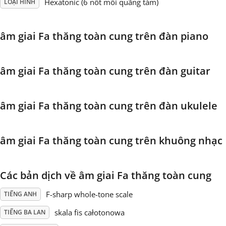
Hexatonic (6 nốt mỗi quãng tám)
LOẠI HÌNH
Français
âm giai Fa thăng toàn cung trên đàn piano
한국어
âm giai Fa thăng toàn cung trên đàn guitar
हिन्दी
âm giai Fa thăng toàn cung trên đàn ukulele
Italiano
âm giai Fa thăng toàn cung trên khuông nhạc
日本語
Các bản dịch về âm giai Fa thăng toàn cung
Polski
F-sharp whole-tone scale
TIẾNG ANH
skala fis całotonowa
TIẾNG BA LAN
Português