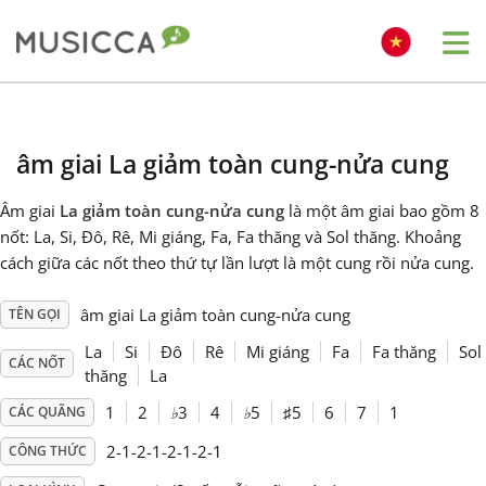
Me
Bahasa Indonesia
âm giai La giảm toàn cung-nửa cung
Български
Âm giai
La giảm toàn cung-nửa cung
là một âm giai bao gồm 8
nốt: La, Si, Đô, Rê, Mi giáng, Fa, Fa thăng và Sol thăng. Khoảng
Dansk
cách giữa các nốt theo thứ tự lần lượt là một cung rồi nửa cung.
âm giai La giảm toàn cung-nửa cung
TÊN GỌI
Deutsch
La
Si
Đô
Rê
Mi giáng
Fa
Fa thăng
Sol
CÁC NỐT
thăng
La
English
1
2
♭
3
4
♭
5
♯
5
6
7
1
CÁC QUÃNG
2-1-2-1-2-1-2-1
CÔNG THỨC
Español