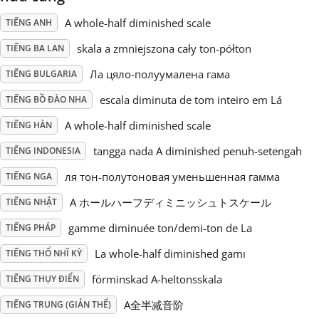
A whole-half diminished scale
TIẾNG ANH
Русский
skala a zmniejszona cały ton-półton
TIẾNG BA LAN
Ла цяло-полуумалена гама
TIẾNG BULGARIA
Svenska
escala diminuta de tom inteiro em Lá
TIẾNG BỒ ĐÀO NHA
Tiếng Việt
A whole-half diminished scale
TIẾNG HÀN
tangga nada A diminished penuh-setengah
TIẾNG INDONESIA
Türkçe
ля тон-полутоновая уменьшенная гамма
TIẾNG NGA
A ホールハーフディミニッシュトスケール
TIẾNG NHẬT
Українська
gamme diminuée ton/demi-ton de La
TIẾNG PHÁP
La whole-half diminished gamı
TIẾNG THỔ NHĨ KỲ
简体中文
förminskad A-heltonsskala
TIẾNG THỤY ĐIỂN
繁體中文
A全半减音阶
TIẾNG TRUNG (GIẢN THỂ)