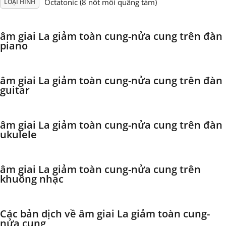
Octatonic (8 nốt mỗi quãng tám)
LOẠI HÌNH
Français
âm giai La giảm toàn cung-nửa cung trên đàn
piano
한국어
âm giai La giảm toàn cung-nửa cung trên đàn
हिन्दी
guitar
Italiano
âm giai La giảm toàn cung-nửa cung trên đàn
ukulele
日本語
âm giai La giảm toàn cung-nửa cung trên
khuông nhạc
Polski
Các bản dịch về âm giai La giảm toàn cung-
Português
nửa cung